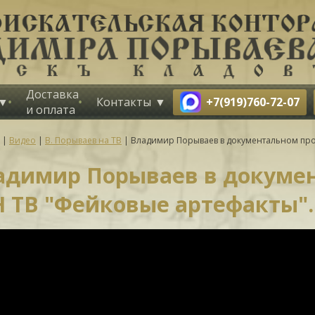
Доставка
+7(919)760-72-07
Контакты
и оплата
|
Видео
|
В. Порываев на ТВ
|
Владимир Порываев в документальном прое
адимир Порываев в докуме
 ТВ "Фейковые артефакты". 