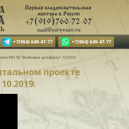
+7(964) 649-47-77
+7(964) 649-47-77
кте РЕН ТВ "Фейковые артефакты". 10.2019.
нтальном проекте
10.2019.