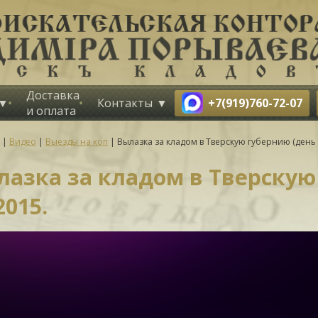
Доставка
+7(919)760-72-07
Контакты
и оплата
|
Видео
|
Выезды на коп
|
Вылазка за кладом в Тверскую губернию (день 2
азка за кладом в Тверскую 
2015.