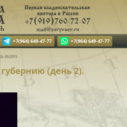
+7(964) 649-47-77
+7(964) 649-47-77
). 09.2015.
губернию (день 2).