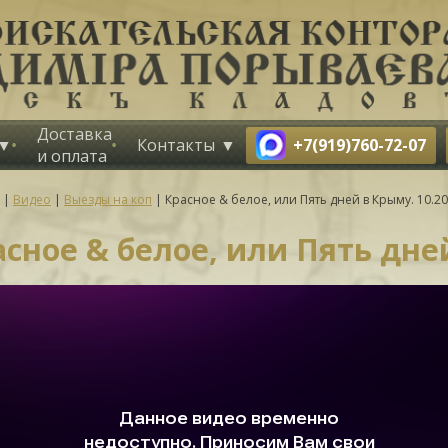
Доставка
+7(919)760-72-07
Контакты
и оплата
|
Видео
|
Выезды на коп
|
Красное & белое, или Пять дней в Крыму. 10.20
сное & белое, или Пять дней