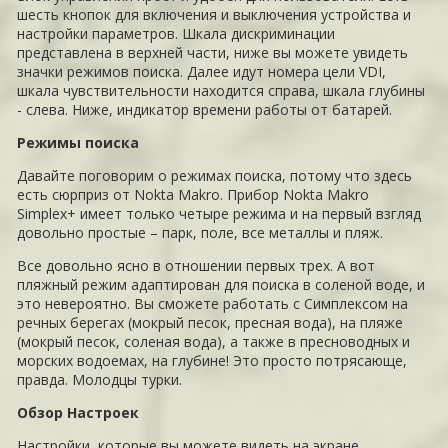
шесть кнопок для включения и выключения устройства и
настройки параметров. Шкала дискриминации
представлена в верхней части, ниже вы можете увидеть
значки режимов поиска. Далее идут номера цели VDI,
шкала чувствительности находится справа, шкала глубины
- слева. Ниже, индикатор времени работы от батарей.
Режимы поиска
Давайте поговорим о режимах поиска, потому что здесь
есть сюрприз от Nokta Makro. Прибор Nokta Makro
Simplex+ имеет только четыре режима и на первый взгляд
довольно простые – парк, поле, все металлы и пляж.
Все довольно ясно в отношении первых трех. А вот
пляжный режим адаптирован для поиска в соленой воде, и
это невероятно. Вы сможете работать с Симплексом на
речных берегах (мокрый песок, пресная вода), на пляже
(мокрый песок, соленая вода), а также в пресноводных и
морских водоемах, на глубине! Это просто потрясающе,
правда. Молодцы турки.
Обзор Настроек
Настройки, которые вы можете видеть на экране,