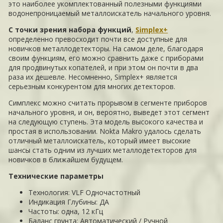
это наиболее укомплектованный полезными функциями
водонепроницаемый металлоискатель начального уровня.
С точки зрения набора функций
,
Simplex+
определенно превосходит почти все доступные для
новичков металлодетекторы. На самом деле, благодаря
своим функциям, его можно сравнить даже с приборами
для продвинутых копателей, и при этом он почти в два
раза их дешевле. Несомненно, Simplex+ является
серьезным конкурентом для многих детекторов.
Симплекс можно считать прорывом в сегменте приборов
начального уровня, и он, вероятно, выведет этот сегмент
на следующую ступень. Эта модель высокого качества и
простая в использовании. Nokta Makro удалось сделать
отличный металлоискатель, который имеет высокие
шансы стать одним из лучших металлодетекторов для
новичков в ближайшем будущем.
Технические параметры
Технология: VLF Одночастотный
Индикация Глубины: ДА
Частоты: одна, 12 кГц
Баланс грунта: Автоматический / Ручной