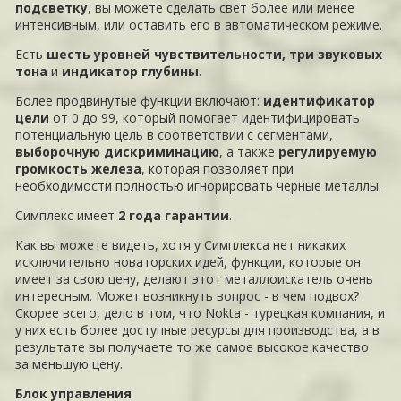
подсветку
, вы можете сделать свет более или менее
интенсивным, или оставить его в автоматическом режиме.
Есть
шесть уровней чувствительности, три звуковых
тона
и
индикатор глубины
.
Более продвинутые функции включают:
идентификатор
цели
от 0 до 99, который помогает идентифицировать
потенциальную цель в соответствии с сегментами,
выборочную дискриминацию
, а также
регулируемую
громкость железа
, которая позволяет при
необходимости полностью игнорировать черные металлы.
Симплекс имеет
2 года гарантии
.
Как вы можете видеть, хотя у Симплекса нет никаких
исключительно новаторских идей, функции, которые он
имеет за свою цену, делают этот металлоискатель очень
интересным. Может возникнуть вопрос - в чем подвох?
Скорее всего, дело в том, что Nokta - турецкая компания, и
у них есть более доступные ресурсы для производства, а в
результате вы получаете то же самое высокое качество
за меньшую цену.
Блок управления