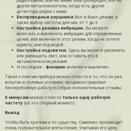
радиопомехи, или на линию электропередач, или на
другие металлоискатели, когда есть другие
детекторы рядом с вами
Беспроводные наушники
Вкл. и Выкл. режим, а
также выбор частоты для них, от 1 до 5
Настройка режима вибрации.
Вы можете
включать и выключать вибрацию для определенных
целей, или включаете этот режим, когда не хотите
шуметь, или под водой
Настройка подсветки.
Здесь вы можете увеличить
или уменьшить свет, или оставить его в
автоматическом режиме
И последнее -
фонарик
включен и выключен.
Также к плюсам прибора можно отнести и то, что он уже
испытан в полевых условиях, продемонстрировал
бесперебойную работу и собрал положительные отзывы.
К минусам
можно отнести
только одну рабочую
частоту
(но это спорный момент).
Вывод
Чтобы быть кратким и по существу, Симплекс производит
очень положительное впечатление. Учитывая его цену,