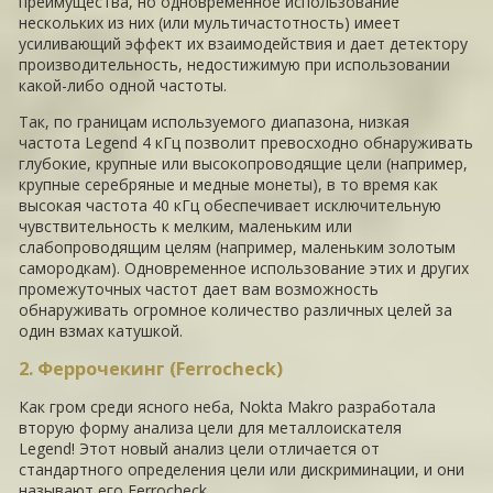
преимущества, но одновременное использование
нескольких из них (или мультичастотность) имеет
усиливающий эффект их взаимодействия и дает детектору
производительность, недостижимую при использовании
какой-либо одной частоты.
Так, по границам используемого диапазона, низкая
частота Legend 4 кГц позволит превосходно обнаруживать
глубокие, крупные или высокопроводящие цели (например,
крупные серебряные и медные монеты), в то время как
высокая частота 40 кГц обеспечивает исключительную
чувствительность к мелким, маленьким или
слабопроводящим целям (например, маленьким золотым
самородкам). Одновременное использование этих и других
промежуточных частот дает вам возможность
обнаруживать огромное количество различных целей за
один взмах катушкой.
2. Феррочекинг (Ferrocheck)
Как гром среди ясного неба, Nokta Makro разработала
вторую форму анализа цели для металлоискателя
Legend! Этот новый анализ цели отличается от
стандартного определения цели или дискриминации, и они
называют его Ferrocheck.