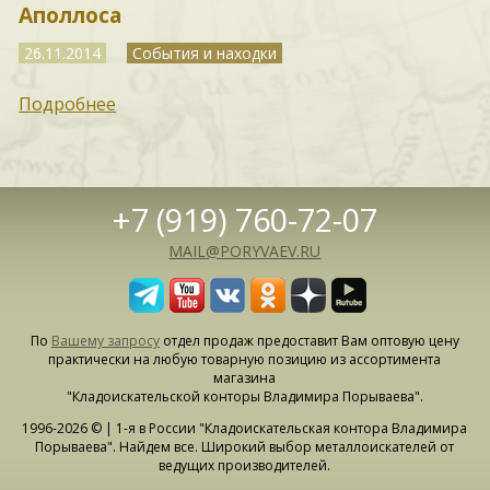
Аполлоса
26.11.2014
События и находки
Подробнее
+7 (919) 760-72-07
MAIL@PORYVAEV.RU
По
Вашему запросу
отдел продаж предоставит Вам оптовую цену
практически на любую товарную позицию из ассортимента
магазина
"Кладоискательской конторы Владимира Порываева".
1996-2026 © | 1-я в России "Кладоискательская контора Владимира
Порываева". Найдем все. Широкий выбор металлоискателей от
ведущих производителей.