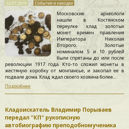
02.07.2019
События и находки
Московские археологи
нашли в Костянском
переулке клад золотых
монет времен правления
Императора Николая
Второго. Золотые
номиналом 5 и 10 рублей
были спрятаны до или после
революции 1917 года. Кто-то сложил монеты в
жестяную коробку от монпансье, и закопал ее в
подвале дома. Клад ждал своего хозяина более…
Подробнее
Кладоискатель Владимир Порываев
передал "КП" рукописную
автобиографию преподобномученика