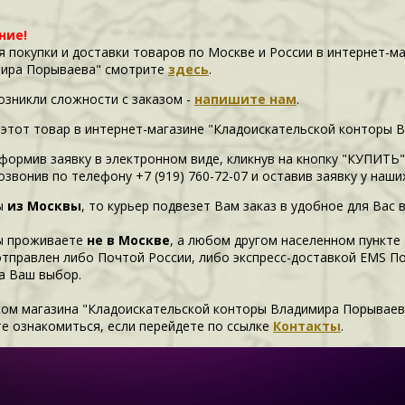
ние!
я покупки и доставки товаров по Москве и России в интернет-м
ира Порываева" смотрите
здесь
.
возникли сложности c заказом -
напишите нам
.
 этот товар в интернет-магазине "Кладоискательской конторы 
формив заявку в электронном виде, кликнув на кнопку "КУПИТЬ"
озвонив по телефону +7 (919) 760-72-07 и оставив заявку у наш
ы
из Москвы
, то курьер подвезет Вам заказ в удобное для Вас 
ы проживаете
не в Москве
, а любом другом населенном пункте
отправлен либо Почтой России, либо экспресс-доставкой EMS П
а Ваш выбор.
сом магазина "Кладоискательской конторы Владимира Порываев
е ознакомиться, если перейдете по ссылке
Контакты
.