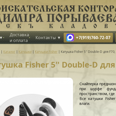
Доставка
+7(919)760-72-07
Контакты
и оплата
|
Каталог
|
Катушки
|
Катушки Fisher
|
Катушка Fisher 5'' Double-D для F70,
ушка Fisher 5'' Double-D для 
Снайперка предназн
при шурфе фунд
пространством, где
Все катушки Fishe
влаги.