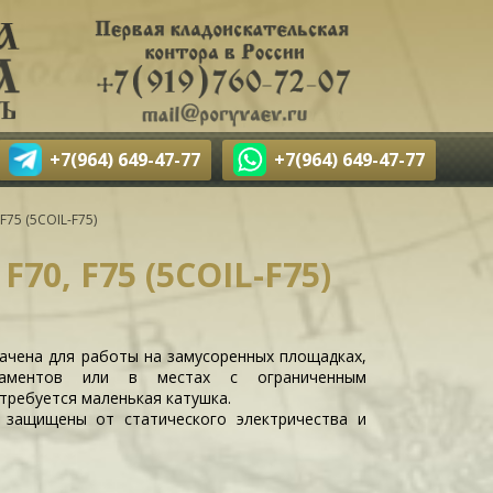
+7(964) 649-47-77
+7(964) 649-47-77
 F75 (5COIL-F75)
F70, F75 (5COIL-F75)
ачена для работы на замусоренных площадках,
аментов или в местах с ограниченным
 требуется маленькая катушка.
r защищены от статического электричества и