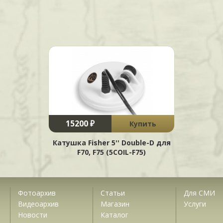
15200 ₽
Купить
Катушка Fisher 5'' Double-D для
F70, F75 (5COIL-F75)
Фотоархив
Статьи
Для СМИ
Видеоархив
Магазин
Услуги
Новости
Каталог