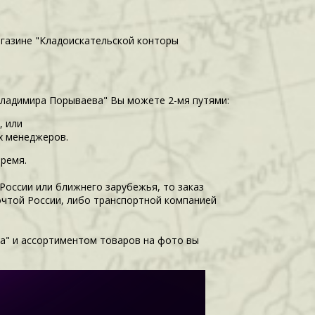
агазине "Кладоискательской конторы
Владимира Порываева" Вы можете 2-мя путями:
, или
их менеджеров.
время.
 России или ближнего зарубежья, то заказ
очтой России, либо транспортной компанией
а" и ассортиментом товаров на фото вы