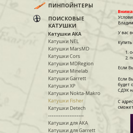
ПИНПОЙНТЕРЫ
Внима
Услови
ПОИСКОВЫЕ
Владим
КАТУШКИ
У вас 
Катушки АКА
Катушки NEL
Купить
Катушки MarsMD
о
Катушки Cors
п
Катушки MDRegion
Если В
Катушки Minelab
Катушки Garrett
Если В
будет 
Катушки XP
СДЭК н
Катушки Nokta-Makro
Катушки Fisher
С адре
сможет
Катушки Detech
--------------------
Катушки для АКА
Катушки для Garrett