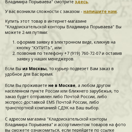
Владимира Порываева" смотрите
здесь
.
У вас возникли сложности c заказом -
напишите нам
.
Купить этот товар в интернет-магазине
"Кладоискательской конторы Владимира Порываева" Вы
можете 2-мя путями:
оформив заявку в электронном виде, кликнув на
кнопку "КУПИТЬ", или
позвонив по телефону +7 (919) 760-72-07 и оставив
заявку у наших менеджеров.
Если Вы
из Москвы
, то курьер подвезет Вам заказ в
удобное для Вас время.
Если Вы проживаете
не в Москве
, а любом другом
населенном пункте России или ближнего зарубежья, то
заказ будет отправлен либо Почтой России, либо
экспресс-доставкой EMS Почтой России, либо
транспортной компанией СДЭК на Ваш выбор.
С адресом магазина "Кладоискательской конторы
Владимира Порываева" и ассортиментом товаров на фото
вы сможете ознакомиться, если перейдете по ссылке