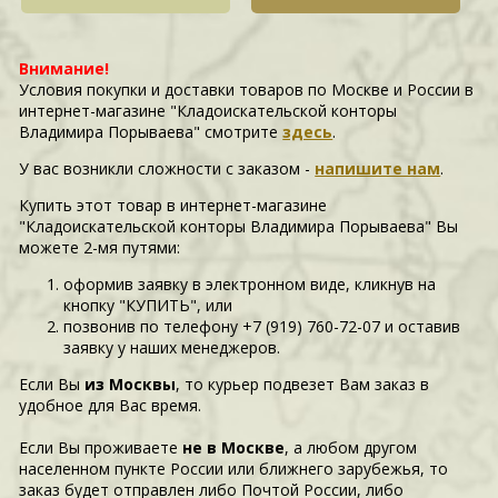
Внимание!
Условия покупки и доставки товаров по Москве и России в
интернет-магазине "Кладоискательской конторы
Владимира Порываева" смотрите
здесь
.
У вас возникли сложности c заказом -
напишите нам
.
Купить этот товар в интернет-магазине
"Кладоискательской конторы Владимира Порываева" Вы
можете 2-мя путями:
оформив заявку в электронном виде, кликнув на
кнопку "КУПИТЬ", или
позвонив по телефону +7 (919) 760-72-07 и оставив
заявку у наших менеджеров.
Если Вы
из Москвы
, то курьер подвезет Вам заказ в
удобное для Вас время.
Если Вы проживаете
не в Москве
, а любом другом
населенном пункте России или ближнего зарубежья, то
заказ будет отправлен либо Почтой России, либо