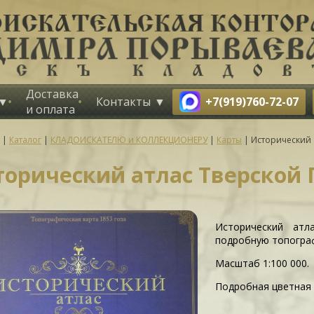
Доставка
+7(919)760-72-07
Контакты
и оплата
|
Каталог
|
КЛАДОИСКАТЕЛЮ и КОЛЛЕКЦИОНЕРУ
|
Карты
|
Исторический 
торический атлас Тверской 
Исторический атл
подробную топограф
Масштаб 1:100 000.
Подробная цветная 