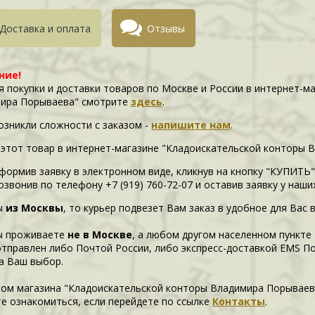
Доставка и оплата
Отзывы
ние!
я покупки и доставки товаров по Москве и России в интернет-м
ира Порываева" смотрите
здесь
.
возникли сложности c заказом -
напишите нам
.
 этот товар в интернет-магазине "Кладоискательской конторы 
формив заявку в электронном виде, кликнув на кнопку "КУПИТЬ"
озвонив по телефону +7 (919) 760-72-07 и оставив заявку у наш
ы
из Москвы
, то курьер подвезет Вам заказ в удобное для Вас 
ы проживаете
не в Москве
, а любом другом населенном пункте
отправлен либо Почтой России, либо экспресс-доставкой EMS П
а Ваш выбор.
сом магазина "Кладоискательской конторы Владимира Порываев
е ознакомиться, если перейдете по ссылке
Контакты
.