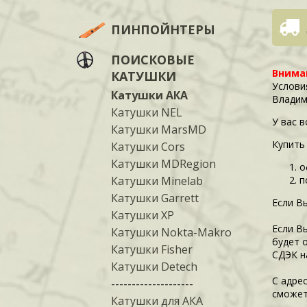
ПИНПОЙНТЕРЫ
ПОИСКОВЫЕ
Внима
КАТУШКИ
Услови
Катушки АКА
Владим
Катушки NEL
У вас 
Катушки MarsMD
Купить
Катушки Cors
Катушки MDRegion
о
Катушки Minelab
п
Катушки Garrett
Если В
Катушки XP
Если В
Катушки Nokta-Makro
будет 
Катушки Fisher
СДЭК н
Катушки Detech
С адре
--------------------
сможет
Катушки для АКА