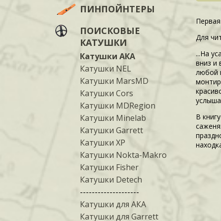
ПИНПОЙНТЕРЫ
Первая
ПОИСКОВЫЕ
Для чи
КАТУШКИ
...На 
Катушки АКА
вниз и
Катушки NEL
любой 
Катушки MarsMD
монтир
красив
Катушки Cors
услышал
Катушки MDRegion
В книг
Катушки Minelab
саженя
Катушки Garrett
праздн
Катушки XP
находк
Катушки Nokta-Makro
Катушки Fisher
Катушки Detech
--------------------
Катушки для АКА
Катушки для Garrett