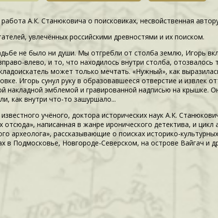
 работа А.К. Станюковича о поисковиках, несвойственная автору
тателей, увлечённых российскими древностями и их поиском.
усадьбе не было ни души. Мы отгребли от столба землю, Игорь в
 вправо-влево, и то, что находилось внутри столба, отозвалось
кладоискатель может только мечтать. «Нужный», как выразилась
овке. Игорь сунул руку в образовавшееся отверстие и извлек о
ой накладной эмблемой и гравированной надписью на крышке. О
и, как внутри что-то зашуршало...
у известного учёного, доктора исторических наук А.К. Станюков
х отсюда», написанная в жанре иронического детектива, и цикл
ого археолога», рассказывающие о поисках историко-культурных
ах в Подмосковье, Новгороде-Северском, на острове Вайгач и др