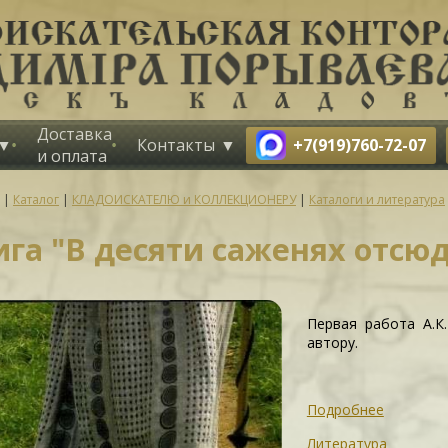
Доставка
+7(919)760-72-07
Контакты
и оплата
|
Каталог
|
КЛАДОИСКАТЕЛЮ и КОЛЛЕКЦИОНЕРУ
|
Каталоги и литература
ига "В десяти саженях отсю
Первая работа А.К
автору.
Подробнее
Литература