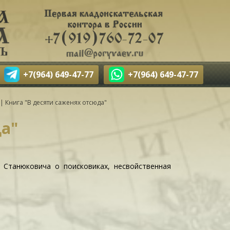
+7(964) 649-47-77
+7(964) 649-47-77
|
Книга "В десяти саженях отсюда"
да"
. Станюковича о поисковиках, несвойственная