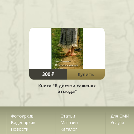
300 ₽
Купить
Книга "В десяти саженях
отсюда"
Фотоархив
Статьи
Для СМИ
Видеоархив
Магазин
Услуги
Новости
Каталог