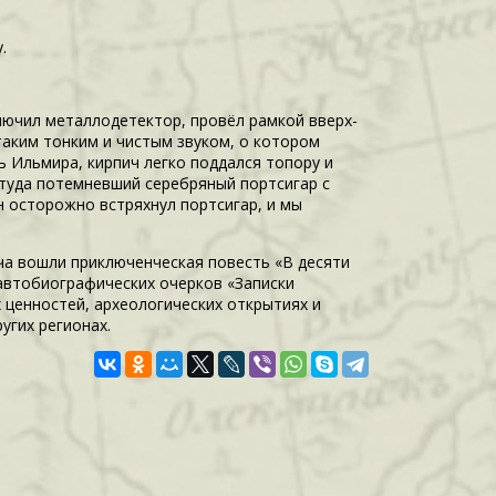
.
ключил металлодетектор, провёл рамкой вверх-
 таким тонким и чистым звуком, о котором
 Ильмира, кирпич легко поддался топору и
ттуда потемневший серебряный портсигар с
н осторожно встряхнул портсигар, и мы
ича вошли приключенческая повесть «В десяти
 автобиографических очерков «Записки
 ценностей, археологических открытиях и
угих регионах.