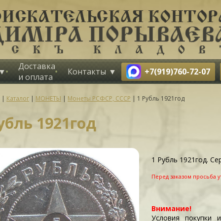
Доставка
+7(919)760-72-07
Контакты
и оплата
|
Каталог
|
МОНЕТЫ
|
Монеты РСФСР, СССР
|
1 Рубль 1921год
убль 1921год
1 Рубль 1921год. Се
Перед заказом просьба у
Внимание!
Условия покупки 