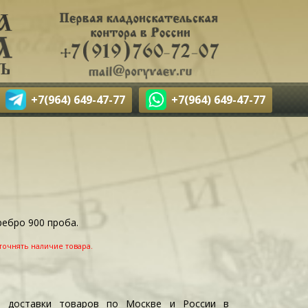
+7(964) 649-47-77
+7(964) 649-47-77
ребро 900 проба.
точнять наличие товара.
и доставки товаров по Москве и России в