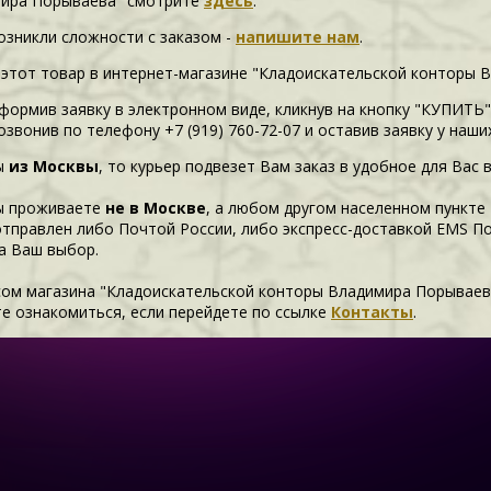
ира Порываева" смотрите
здесь
.
возникли сложности c заказом -
напишите нам
.
 этот товар в интернет-магазине "Кладоискательской конторы 
формив заявку в электронном виде, кликнув на кнопку "КУПИТЬ"
озвонив по телефону +7 (919) 760-72-07 и оставив заявку у наш
ы
из Москвы
, то курьер подвезет Вам заказ в удобное для Вас 
ы проживаете
не в Москве
, а любом другом населенном пункте
отправлен либо Почтой России, либо экспресс-доставкой EMS П
а Ваш выбор.
сом магазина "Кладоискательской конторы Владимира Порываев
е ознакомиться, если перейдете по ссылке
Контакты
.