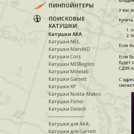
Владим
ПИНПОЙНТЕРЫ
У вас 
ПОИСКОВЫЕ
Купить
КАТУШКИ
о
Катушки АКА
п
Катушки NEL
Если В
Катушки MarsMD
Катушки Cors
Если В
будет 
Катушки MDRegion
СДЭК н
Катушки Minelab
Катушки Garrett
С адре
сможет
Катушки XP
Катушки Nokta-Makro
Катушки Fisher
Катушки Detech
--------------------
Катушки для АКА
Катушки для Garrett