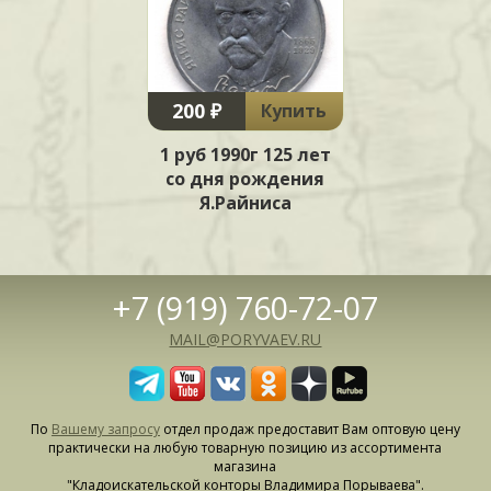
200 ₽
Купить
1 руб 1990г 125 лет
со дня рождения
Я.Райниса
+7 (919) 760-72-07
MAIL@PORYVAEV.RU
По
Вашему запросу
отдел продаж предоставит Вам оптовую цену
практически на любую товарную позицию из ассортимента
магазина
"Кладоискательской конторы Владимира Порываева".