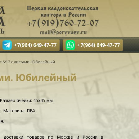
+7(964) 649-47-77
+7(964) 649-47-77
т 6/12 с листами. Юбилейный
ами. Юбилейный
Размер ячейки: 45х45 мм.
к. Материал: ПВХ.
я.
и доставки товаров по Москве и России в