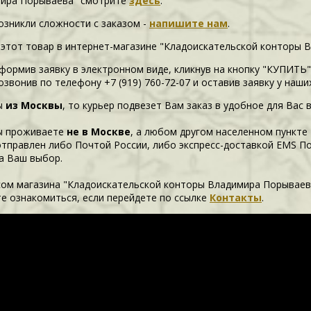
ира Порываева" смотрите
здесь
.
возникли сложности c заказом -
напишите нам
.
 этот товар в интернет-магазине "Кладоискательской конторы 
формив заявку в электронном виде, кликнув на кнопку "КУПИТЬ"
озвонив по телефону +7 (919) 760-72-07 и оставив заявку у наш
ы
из Москвы
, то курьер подвезет Вам заказ в удобное для Вас 
ы проживаете
не в Москве
, а любом другом населенном пункте
отправлен либо Почтой России, либо экспресс-доставкой EMS П
а Ваш выбор.
сом магазина "Кладоискательской конторы Владимира Порываев
е ознакомиться, если перейдете по ссылке
Контакты
.