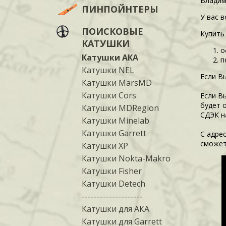
Владим
ПИНПОЙНТЕРЫ
У вас 
ПОИСКОВЫЕ
Купить
КАТУШКИ
о
Катушки АКА
п
Катушки NEL
Если В
Катушки MarsMD
Катушки Cors
Если В
будет 
Катушки MDRegion
СДЭК н
Катушки Minelab
Катушки Garrett
С адре
сможет
Катушки XP
Катушки Nokta-Makro
Катушки Fisher
Катушки Detech
--------------------
Катушки для АКА
Катушки для Garrett