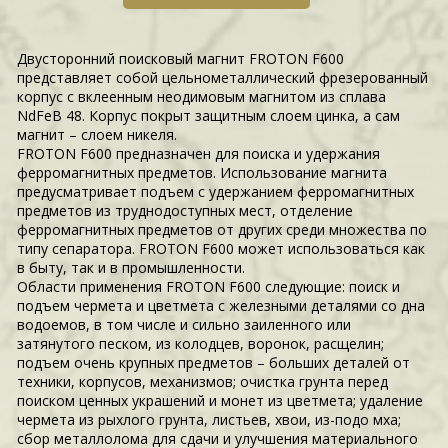
Двусторонний поисковый магнит FROTON F600
представляет собой цельнометаллический фрезерованный
корпус с вклеенным неодимовым магнитом из сплава
NdFeB 48. Корпус покрыт защитным слоем цинка, а сам
магнит – слоем никеля.
FROTON F600 предназначен для поиска и удержания
ферромагнитных предметов. Использование магнита
предусматривает подъем с удержанием ферромагнитных
предметов из труднодоступных мест, отделение
ферромагнитных предметов от других среди множества по
типу сепаратора. FROTON F600 может использоваться как
в быту, так и в промышленности.
Области применения FROTON F600 следующие: поиск и
подъем чермета и цветмета с железными деталями со дна
водоемов, в том числе и сильно заиленного или
затянутого песком, из колодцев, воронок, расщелин;
подъем очень крупных предметов – больших деталей от
техники, корпусов, механизмов; очистка грунта перед
поиском ценных украшений и монет из цветмета; удаление
чермета из рыхлого грунта, листьев, хвои, из-подо мха;
сбор металлолома для сдачи и улучшения материального