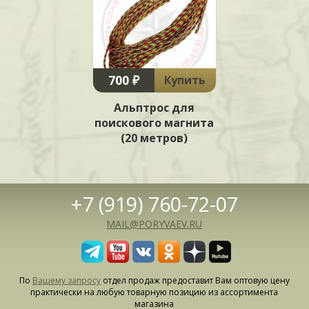
700 ₽
Купить
Альптрос для
поискового магнита
(20 метров)
+7 (919) 760-72-07
MAIL@PORYVAEV.RU
По
Вашему запросу
отдел продаж предоставит Вам оптовую цену
практически на любую товарную позицию из ассортимента
магазина