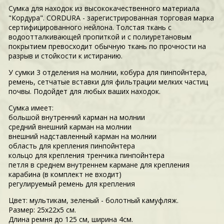
Сумка для находок из высококачественного материала
"Кордура". CORDURA - зарегистрированная торговая марка
сертифицированного нейлона. Толстая ткань с
водоотталкивающей пропиткой и с полиуретановым
покрытием превосходит обычную ткань по прочности на
разрыв и стойкости к истиранию.
У сумки 3 отделения на молнии, кобура для пинпойнтера,
ремень, сетчатые вставки для фильтрации мелких частиц
почвы. Подойдет для любых ваших находок.
Сумка имеет:
большой внутренний карман на молнии
средний внешний карман на молнии
внешний надставленный карман на молнии
область для крепления пинпойнтера
кольцо для крепления тренчика пинпойнтера
петля в среднем внутреннем кармане для крепления
карабина (в комплект не входит)
регулируемый ремень для крепления
Цвет: мультикам, зеленый - болотный камуфляж.
Размер: 25х22x5 см.
Длина ремня до 125 см, ширина 4см.