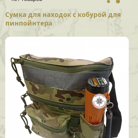
Сумка для находок с кобурой для
пинпойнтера