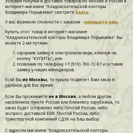
Условия покупки и доставки товаров по Москве и России в
интернет-магазине "Кладоискательской конторы
Владимира Порываева" смотрите
здесь
.
У вас возникли сложности c заказом -
напишите нам
.
Купить этот товар в интернет-магазине
"Кладоискательской конторы Владимира Порываева" Вы
можете 2-мя путями:
оформив заявку в электронном виде, кликнув на
кнопку "КУПИТЬ", или
позвонив по телефону +7 (919) 760-72-07 и оставив
заявку у наших менеджеров.
Если Вы
из Москвы
, то курьер подвезет Вам заказ в
удобное для Вас время.
Если Вы проживаете
не в Москве
, а любом другом
населенном пункте России или ближнего зарубежья, то
заказ будет отправлен либо Почтой России, либо
экспресс-доставкой EMS Почтой России, либо
транспортной компанией СДЭК на Ваш выбор.
С адресом магазина "Кладоискательской конторы