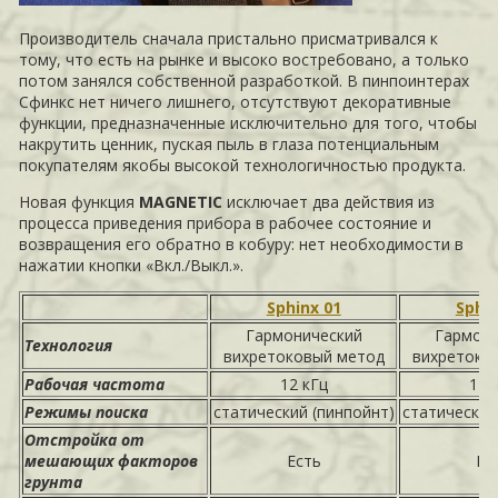
Производитель сначала пристально присматривался к
тому, что есть на рынке и высоко востребовано, а только
потом занялся собственной разработкой. В пинпоинтерах
Сфинкс нет ничего лишнего, отсутствуют декоративные
функции, предназначенные исключительно для того, чтобы
накрутить ценник, пуская пыль в глаза потенциальным
покупателям якобы высокой технологичностью продукта.
Новая функция
MAGNETIC
исключает два действия из
процесса приведения прибора в рабочее состояние и
возвращения его обратно в кобуру: нет необходимости в
нажатии кнопки «Вкл./Выкл.».
Sphinx 01
Sphin
Гармонический
Гармони
Технология
вихретоковый метод
вихретоко
Рабочая частота
12 кГц
12 
Режимы поиска
статический (пинпойнт)
статический
Отстройка от
мешающих факторов
Есть
Ес
грунта