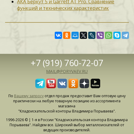
АКА Беркут 5 и Garrett AT Pro. Сравнение
функций и технических характеристик
+7 (919) 760-72-07
MAIL@PORYVAEV.RU
По
Вашему запросу
отдел продаж предоставит Вам оптовую цену
практически на любую товарную позицию из ассортимента
магазина
"Кладоискательской конторы Владимира Порываева".
1996-2026 © | 1-я в России "Кладоискательская контора Владимира
Порываева". Найдем все. Широкий выбор металлоискателей от
ведущих производителей.