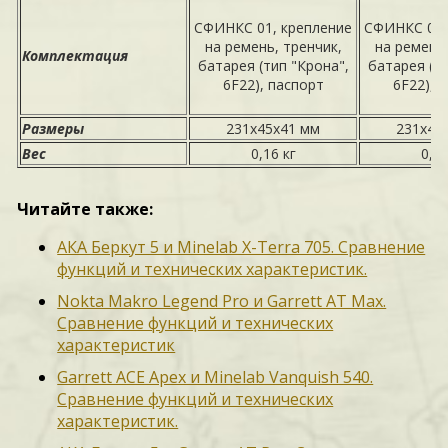
СФИНКС 01, крепление
СФИНКС 02,
на ремень, тренчик,
на ремень,
Комплектация
батарея (тип "Крона",
батарея (ти
6F22), паспорт
6F22), 
Размеры
231х45х41 мм
231х45
Вес
0,16 кг
0,16
Читайте также:
АКА Беркут 5 и Minelab X-Terra 705. Сравнение
функций и технических характеристик.
Nokta Makro Legend Pro и Garrett AT Max.
Сравнение функций и технических
характеристик
Garrett ACE Apex и Minelab Vanquish 540.
Сравнение функций и технических
характеристик.