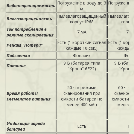
Погружение в воду до 3
Погружение 
Водонепроницаемость
м
Пылевлагозащищенный
Пылевлагоз
Влагозащищенность
корпус IP68
корпус
Ток потребления в
7 мА
7,5
режиме сканирования
Есть (1 короткий сигнал
Есть (1 коро
Режим "Потери"
каждые 10 сек.)
каждые 1
Подсветка
Фонарик
Фона
9 В (батарея типа
9 В (бата
Питание
"Крона" 6F22)
"Крона"
50 ч в режиме
60 ч в 
Время работы
сканирования при
сканиров
элементов питания
емкости батареи не
емкости б
менее 400 мАч
менее 4
Индикация заряда
Есть
Ес
батареи