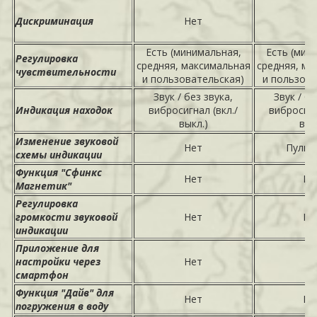
Дискриминация
Нет
Не
Есть (минимальная,
Есть (мин
Регулировка
средняя, максимальная
средняя, ма
чувствительности
и пользовательская)
и пользова
Звук / без звука,
Звук / бе
Индикация находок
вибросигнал (вкл./
вибросигн
выкл.)
вык
Изменение звуковой
Нет
Пульс 
схемы индикации
Функция "Сфинкс
Нет
Ес
Магнетик"
Регулировка
громкости звуковой
Нет
Ес
индикации
Приложение для
настройки через
Нет
Не
смартфон
Функция "Дайв" для
Нет
Ес
погружения в воду