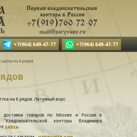
+7(964) 649-47-77
+7(964) 649-47-77
 щетка на 6 рядов
рядов
тка на 6 рядов. Латунный ворс.
и доставки товаров по Москве и России в
е "Кладоискательской конторы Владимира
те
здесь
.
ности c заказом -
напишите нам
.