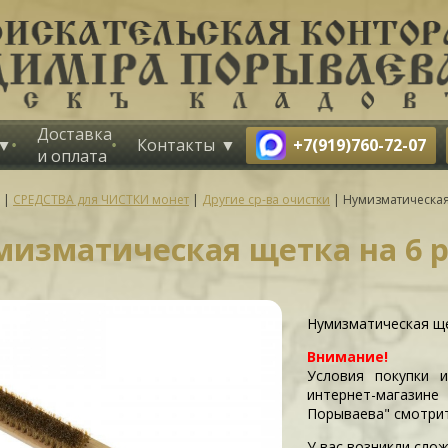
Доставка
+7(919)760-72-07
Контакты
и оплата
|
СРЕДСТВА для ЧИСТКИ монет
|
Другие ср-ва очистки
|
Нумизматическая
мизматическая щетка на 6 
Нумизматическая ще
Внимание!
Условия покупки 
интернет-магазин
Порываева" смотри
У вас возникли слож