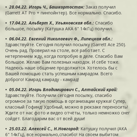
• 28.04.22. Игорь Ч., Башкортостан
:
Заказ получил
(Garrett AT Pro + пинпойнтер). Все нормально. Спасибо.
• 17.04.22. Альберт Х., Ульяновская обл.
:
Спасибо
большое, посылку (Катушка АКА 6" 14кГц) получил.
• 06.04.22. Евгений Николаевич Ф., Липецкая обл.
:
Здравствуйте. Сегодня получил посылку (Garrett Ace 250).
Очень рад. Проверил на столе, всё работает. С
нетерпением жду, когда попробую в деле. Спасибо Вам
большое. Желаю Вам полезных находок. И себе тоже.
Надеюсь наше общение продолжится. Хотелось бы с
Вашей помощью стать успешным камрадом. Всего
доброго! Камрад камраду - камрад!
• 05.04.22. Игорь Владимирович С., Алтайский край
:
Здравствуйте. Получили сегодня посылку, спасибо
огромное за такую помощь в организации кружка! Супер,
классный Гофинд! Удобный, можно в рюкзаке переносить!
Ждите от нас фото и видео отчёты, только немножко снег
сойдёт. Благодарим вас от всей души!
• 25.03.22. Алексей С., Н.Новгород
:
Катушку получил (АКА
6" 14кГц), все нормально,спасибо! На своем выбитом