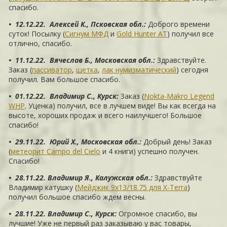
спасибо.
• 12.12.22. Алексей К., Псковская обл.
:
Доброго времени
суток! Посылку (
Сигнум МФД
и
Gold Hunter AT
) получил все
отлично, спасибо.
• 11.12.22. Вячеслав Б., Московская обл.
:
Здравствуйте.
Заказ (
пассиватор
,
щетка
,
лак нумизматический
) сегодня
получил. Вам большое спасибо.
• 01.12.22. Владимир С., Курск
:
Заказ (
Nokta-Makro Legend
WHP
. Уценка) получил, все в лучшем виде! Вы как всегда на
высоте, хороших продаж и всего наилучшего! Большое
спасибо!
• 29.11.22. Юрий Х., Московская обл.
:
Добрый день! Заказ
(
метеорит Campo del Cielo
и 4 книги) успешно получен.
Спасибо!
• 28.11.22. Владимир Я., Калужская обл.
:
Здравствуйте
Владимир катушку (
Мейджик 9х13/18.75 для X-Terra
)
получил большое спасибо ждем весны.
• 28.11.22. Владимир С., Курск
:
Огромное спасибо, вы
лучшие! Уже не первый раз заказываю у вас товары,