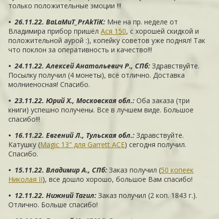
только положительные эмоции !!!
• 26.11.22. BaLaMuT_PrAkTiK
:
Мне на пр. неделе от
Владимира прибор пришёл
Ася 150
, с хорошей скидкой и
положительной аурой :), копейку советов уже поднял! Так
что поклон за оперативность и качество!!!
• 24.11.22. Алексей Анатольевич Р., СПб
:
Здравствуйте.
Посылку получил (4 монеты), всё отлично. Доставка
молниеносная! Спасибо.
• 23.11.22. Юрий Х., Московская обл.
:
Оба заказа (три
книги) успешно получены. Все в лучшем виде. Большое
спасибо!!!
• 16.11.22. Евгений Л., Тульская обл.
:
Здравствуйте.
Катушку (
Magic 13" для Garrett ACE
) сегодня получил.
Спасибо.
• 15.11.22. Владимир А., СПб
:
Заказ получил (
50 копеек
Николая II
), все дошло хорошо, большое Вам спасибо!
• 12.11.22. Нижний Тагил
:
Заказ получил (2 коп. 1843 г.).
Отлично. Больше спасибо!