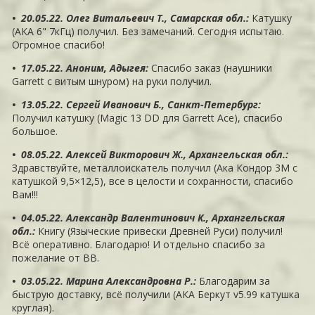
• 20.05.22. Олег Витальевич Т., Самарская обл.
:
Катушку
(АКА 6" 7кГц) получил. Без замечаний. Сегодня испытаю.
Огромное спасибо!
• 17.05.22. Аноним, Адыгея
:
Спасибо заказ (наушники
Garrett с витым шнуром) на руки получил.
• 13.05.22. Сергей Иванович Б., Санкт-Петербург
:
Получил катушку (Magic 13 DD для Garrett Ace), спасибо
большое.
• 08.05.22. Алексей Викторович Ж., Архангельская обл.
:
Здравствуйте, металлоискатель получил (Ака Кондор 3М с
катушкой 9,5×12,5), все в целости и сохранности, спасибо
Вам!!!
• 04.05.22. Александр Валентинович К., Архангельская
обл.
:
Книгу (Языческие привески Древней Руси) получил!
Всё оперативно. Благодарю! И отдельно спасибо за
пожелание от ВВ.
• 03.05.22. Марина Александровна Р.
:
Благодарим за
быструю доставку, всё получили (АКА Беркут v5.99 катушка
круглая).