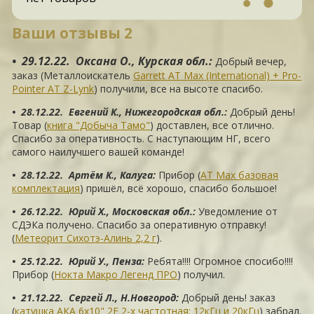
Ваши отзывы 2
• 29.12.22. Оксана О., Курская обл.
:
Добрый вечер,
заказ (Металлоискатель
Garrett AT Max (International) + Pro-
Pointer AT Z-Lynk
) получили, все на высоте спасибо.
• 28.12.22. Евгений К., Нижегородская обл.
:
Добрый день!
Товар (
книга "Добыча Тамо"
) доставлен, все отлично.
Спасибо за оперативность. С наступающим НГ, всего
самого наилучшего вашей команде!
• 28.12.22. Артём К., Калуга
:
Прибор (
АТ Мах базовая
комплектация
) пришёл, всё хорошо, спасибо большое!
• 26.12.22. Юрий Х., Московская обл.
:
Уведомление от
СДЭКа получено. Спасибо за оперативную отправку!
(
Метеорит Сихотэ-Алинь 2,2 г
).
• 25.12.22. Юрий У., Пенза
:
Ребята!!!! Огромное спосибо!!!!
Прибор (
Нокта Макро Легенд ПРО
) получил.
• 21.12.22. Сергей Л., Н.Новгород
:
Добрый день! заказ
(
катушка АКА 6х10" 2F 2-х частотная: 12кГц и 20кГц
) забрал.