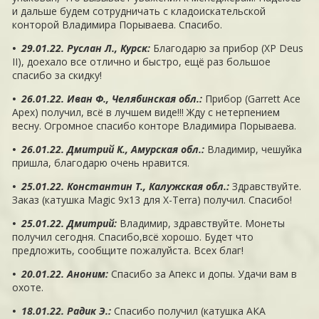
и дальше будем сотрудничать с кладоискательской
конторой Владимира Порываева. Спасибо.
• 29.01.22. Руслан Л., Курск
:
Благодарю за прибор (XP Deus
II), доехало все отлично и быстро, ещё раз большое
спасибо за скидку!
• 26.01.22. Иван Ф., Челябинская обл.
:
Прибор (Garrett Ace
Apex) получил, всё в лучшем виде!!! Жду с нетерпением
весну. Огромное спасибо конторе Владимира Порываева.
• 26.01.22. Дмитрий К., Амурская обл.
:
Владимир, чешуйка
пришла, благодарю очень нравится.
• 25.01.22. Константин Т., Калужская обл.
:
Здравствуйте.
Заказ (катушка Magic 9x13 для X-Terra) получил. Спасибо!
• 25.01.22. Дмитрий
:
Владимир, здравствуйте. Монеты
получил сегодня. Спасибо,всё хорошо. Будет что
предложить, сообщите пожалуйста. Всех благ!
• 20.01.22. Аноним
:
Спасибо за Апекс и допы. Удачи вам в
охоте.
• 18.01.22. Радик Э.
:
Спасибо получил (катушка АКА