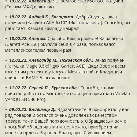
• 19.02.22. Алексей Ш.
:
Огромное спасибо! Всё получил
(Сигнум МФД и рюкзак).
• 19.02.22. Андрей Б., Кострома
:
Добрый день, заказ
получили (Катушка АКА 6х10" 14кГц и защита). Спасибо, все
работает! Камрад-камраду-камрад!
• 18.02.22. Аноним
:
Спасибо Вам огромное! Ваша аська
(Garrett Ace 250) окупила себя в 4 раза, пользовался
металлоискателем первый раз!
• 12.02.22. Александр М., Псковская обл.
:
Заказ получен
(Катушка Magic 3,5х6" для Garrett ACE). Дяди Вове и всем
иже с ним респект и уважуха! Мечтаю найти Кладище и
привезти ВАМ!!! Благодарочка!
• 11.02.22. Сергей П., Курская обл.
:
Спасибо, с вами
приятно работать. Быстро, чётко и цена приятная (Minelab
VANQUISH 540 Pro).
• 09.02.22. Владимир Д.
:
Здравствуйте. Я приобретал у вас
ряд товаров и остался очень доволен как качеством
товара, так и Вашей порядочностью. Обращаюсь к вам с
просьбой об оценивании и, возможно, приобретении
монет и ордена. Заранее благодарю. С уважением