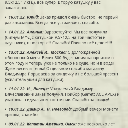
9,5х12,5" 7 кГц), все супер. Вторую катушку у вас
заказываю.
• 16.01.22. Юрий
:
Заказ пришол очень быстро, не первый
раз заказаваю. Всегда все устраивает, спасибо.
• 14.01.22. Аноним
:
Здравствуйте! Мы всё получили
(Сигнум МФД с катушкой 9,5×12,5 на три частоты и
наушники), в восторге!!! Спасибо! Пришло всё целое!!!!!!
• 13.01.22. Алексей И., Москва
:
С долгожданной
обновочкой меня! Веник 800 будет моим напарником в
этом году и теперь уже не только на суше, но и в воде!
Ждём весны и тепла! Отдельное спасибо магазину
Владимира Порываева за скидочку и не большой презент
(усилитель ушей для катушки).
• 11.01.22. Н., Липецк
:
Уважаемый Владимир
Вячеславович! Заказ получил. Прибор (Garrett ACE APEX) и
упаковка в идеальном состоянии. Спасибо за скидку!
• 10.01.22. Дамир А., Н. Новгород
:
Добрый вечер! Монета
пришла, спасибо.
• 09.01.22. Капитан Америка, Омск
:
Уже несколько лет