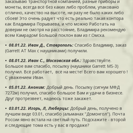
заказываю транспортной компанией, разные приборы и
монеты, всегда всё без каких либо проблем, упаковано
отлично, качество на высоте, ни разу не было каких либо
сбоев! Это очень радует что есть реально такая контора
как Владимира Порываева, и что можно Работать на
доверии не смотря на расстояние, Владимира рекомендую
всем Камрадом! Большой поклон вам из г.Омска.
• 08.01.22. Иван Д., Ставрополь
:
Спасибо Владимир, заказ
(Garrett AT Max с наушниками) получили.
• 08.01.22. Иван С., Московская обл.
:
Здравствуйте.
Большое вам спасибо, посылку (наушники Garrett MS-3)
получил. Всё работает, всё на месте! Всего вам хорошего !
С уважением Иван.
• 05.01.22. Аноним
:
Добрый день. Посылку (сигнум МФД
7272м) получил, спасибо большое Вам и удачи в бизнесе.
Друг протрезвеет, надеюсь тоже закажет.
• 03.01.22. Игорь, Л, Люберцы
:
Добрый день, получено в
лучшем виде 03.01, спасибо (альманах "Домонгол"). Почта
России явно встала на светлый путь. Подскажите - второй
и следующие тома есть у вас в продаже?