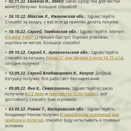
• 02.11.22. Евгений И., ХМАО
:
Заказ (средства для чистки
монет) получил. Большое спасибо!!!
• 26.10.22. Максим Л., Ивановская обл.
:
Здравствуйте.
Спасибо за скидку, у вас всегда приятно делать покупки.
• 18.10.22. Сергей, Тамбовская обл.
:
Здравствуйте. Магнит
(
РедМаг F400*2
) пришел быстро. Хорошо упакован,
коробка не мятая, большое спасибо!
• 09.10.22. Сергей У., Архангельская обл.
:
Здравствуйте.
Спасибо за катушку (
Magic 5" для Minelab X-terra 18,75 кГц
),
сегодня получил!
• 12.09.22. Сергей Владимирович К., Калуга
:
Добрый.
Катушку получил. Все работает без нареканий.
• 09.09.22. Яна К., Севастополь
:
Здравствуйте) заказ
получили (
ACE Apex
и
пинпойнтер Gold Hunter
), все
достойно!)) Спасибо Вам огромное.
• 03.09.22. Роман Т., Костромская обл.
:
Здравствуйте,
Владимир! Рюкзак получил (
Сумка-рюкзак усиленный для
прибора и лопаты
), спасибо! Буду испытывать в полевых
условиях.