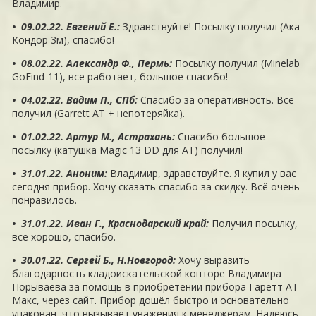
Владимир.
• 09.02.22. Евгений Е.
:
Здравствуйте! Посылку получил (Ака
Кондор 3м), спасибо!
• 08.02.22. Александр Ф., Пермь
:
Посылку получил (Minelab
GoFind-11), все работает, большое спасибо!
• 04.02.22. Вадим П., СПб
:
Спасибо за оперативность. Всё
получил (Garrett AT + непотеряйка).
• 01.02.22. Артур М., Астрахань
:
Спасибо большое
посылку (катушка Magic 13 DD для AT) получил!
• 31.01.22. Аноним
:
Владимир, здравствуйте. Я купил у вас
сегодня прибор. Хочу сказать спасибо за скидку. Всё очень
понравилось.
• 31.01.22. Иван Г., Краснодарский край
:
Получил посылку,
все хорошо, спасибо.
• 30.01.22. Сергей Б., Н.Новгород
:
Хочу выразить
благодарность кладоискательской конторе Владимира
Порываева за помощь в приобретении прибора Гаретт АТ
Макс, через сайт. Прибор дошёл быстро и основательно
упакован, что вызывает уважения к менеджерам. Надеюсь