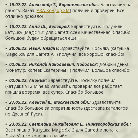
• 15.07.22. Александр Т., Воронежская обл.
:
Благодарим за
работу. Заказ (
АКА Кондор 3М
) получен и проверен. Все
отлично доехало!
• 15.07.22. Анна Ш., Белгород
:
Здравствуйте. Получили
катушку (Magic 13" для Garrett Ace)! Качественная! Спасибо
большое! будем обращаться ещё!!
• 30.06.22. Иван, Нягань
:
Здравствуйте. Посылку (катушка
Magic 5х8 для Garrett AT) получил, всё хорошо, спасибо!
• 02.06.22. Николай Николаевич, Подольск
:
Добрый день!
Монету (5 копеек Екатерины II) получил. Большое спасибо!
• 02.06.22. Аноним
:
Здравствуйте. Посылку получил
(катушка V12 Minelab Vanquish), проверил всё работает,
пришла вовремя, всё супер, Спасибо большое!
• 27.05.22. Алексей К., Московская обл.
:
Здравствуйте.
Спасибо большое за оперативность (доставка каталогов
по Древней Руси).
• 23.05.22. Светлана Михайловна Е., Нижегородская обл.
:
Все пришло (Катушка Magic 9х13 для Garrett и лопата
Fiskars), все хорошо, спасибо!