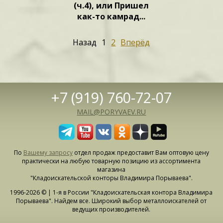
(ч.4), или Пришел
как-то камрад...
Назад
1
2
Вперёд
+7 (919) 760-72-07
MAIL@PORYVAEV.RU
По
Вашему запросу
отдел продаж предоставит Вам оптовую цену
практически на любую товарную позицию из ассортимента
магазина
"Кладоискательской конторы Владимира Порываева".
1996-2026 © | 1-я в России "Кладоискательская контора Владимира
Порываева". Найдем все. Широкий выбор металлоискателей от
ведущих производителей.