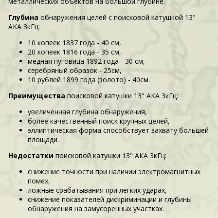
металлических объектов на большой глубине.
Глубина
обнаружения целей с поисковой катушкой 13"
АКА 3кГц:
10 копеек 1837 года - 40 см,
20 копеек 1816 года - 35 см,
медная пуговица 1892 года - 30 см,
серебряный образок - 25см,
10 рублей 1899 года (золото) - 40см.
Преимущества
поисковой катушки 13" АКА 3кГц:
увеличенная глубина обнаружения,
более качественный поиск крупных целей,
эллиптическая форма способствует захвату большей
площади.
Недостатки
поисковой катушки 13" АКА 3кГц:
снижение точности при наличии электромагнитных
помех,
ложные срабатывания при легких ударах,
снижение показателей дискриминации и глубины
обнаружения на замусоренных участках.