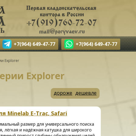
+7(964) 649-47-77
+7(964) 649-47-77
и Explorer
ерии Explorer
дороже
дешевле
 Minelab E-Trac, Safari
имальный размер для универсального поиска
, лёгкая и надёжная катушка для широкого
твенный прирост глубины обнаружения целей,