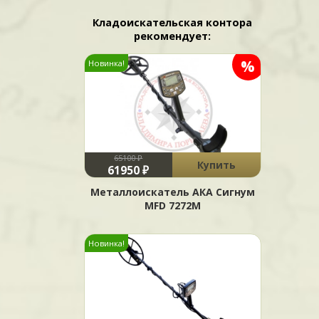
Кладоискательская контора
рекомендует:
%
Новинка!
65100 ₽
Купить
61950 ₽
Металлоискатель АКА Сигнум
MFD 7272М
Новинка!