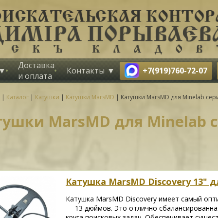
Доставка
+7(919)760-72-07
Контакты
и оплата
|
Каталог
|
Катушки
|
Катушки MarsMD
|
Катушки MarsMD для Minelab сери
тушки MarsMD для Minelab с
Катушка MarsMD Discovery 13" для
Катушка MarsMD Discovery имеет самый опт
— 13 дюймов. Это отлично сбалансированная
круга поисковых задач. Обеспечивает сущес