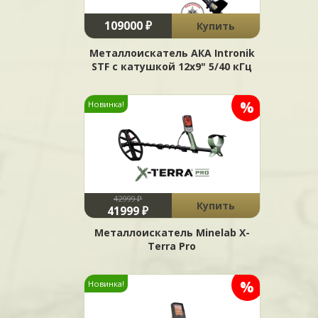
109000 ₽
Купить
Металлоискатель АКА Intronik
STF c катушкой 12x9" 5/40 кГц
%
Новинка!
42999 ₽
Купить
41999 ₽
Металлоискатель Minelab X-
Terra Pro
%
Новинка!