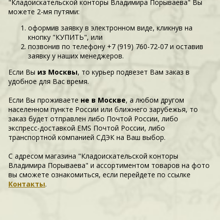
"Кладоискательской конторы Владимира Порываева" Вы
можете 2-мя путями:
оформив заявку в электронном виде, кликнув на
кнопку "КУПИТЬ", или
позвонив по телефону +7 (919) 760-72-07 и оставив
заявку у наших менеджеров.
Если Вы
из Москвы
, то курьер подвезет Вам заказ в
удобное для Вас время.
Если Вы проживаете
не в Москве
, а любом другом
населенном пункте России или ближнего зарубежья, то
заказ будет отправлен либо Почтой России, либо
экспресс-доставкой EMS Почтой России, либо
транспортной компанией СДЭК на Ваш выбор.
С адресом магазина "Кладоискательской конторы
Владимира Порываева" и ассортиментом товаров на фото
вы сможете ознакомиться, если перейдете по ссылке
Контакты
.