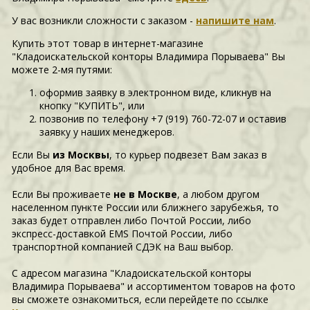
У вас возникли сложности c заказом -
напишите нам
.
Купить этот товар в интернет-магазине
"Кладоискательской конторы Владимира Порываева" Вы
можете 2-мя путями:
оформив заявку в электронном виде, кликнув на
кнопку "КУПИТЬ", или
позвонив по телефону +7 (919) 760-72-07 и оставив
заявку у наших менеджеров.
Если Вы
из Москвы
, то курьер подвезет Вам заказ в
удобное для Вас время.
Если Вы проживаете
не в Москве
, а любом другом
населенном пункте России или ближнего зарубежья, то
заказ будет отправлен либо Почтой России, либо
экспресс-доставкой EMS Почтой России, либо
транспортной компанией СДЭК на Ваш выбор.
С адресом магазина "Кладоискательской конторы
Владимира Порываева" и ассортиментом товаров на фото
вы сможете ознакомиться, если перейдете по ссылке