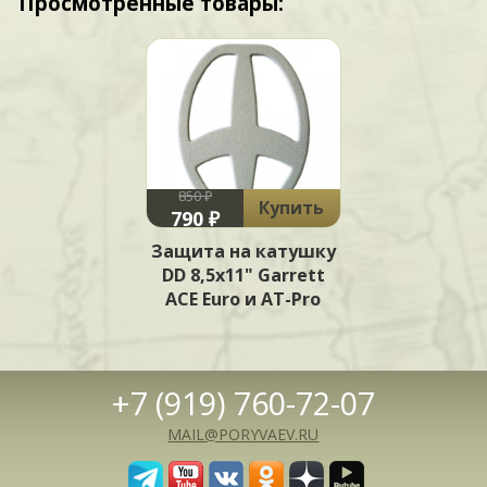
Просмотренные товары:
850 ₽
Купить
790 ₽
Защита на катушку
DD 8,5х11" Garrett
ACE Euro и AT-Pro
+7 (919) 760-72-07
MAIL@PORYVAEV.RU