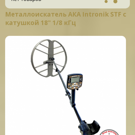
Металлоискатель АКА Intronik STF c
катушкой 18" 1/8 кГц