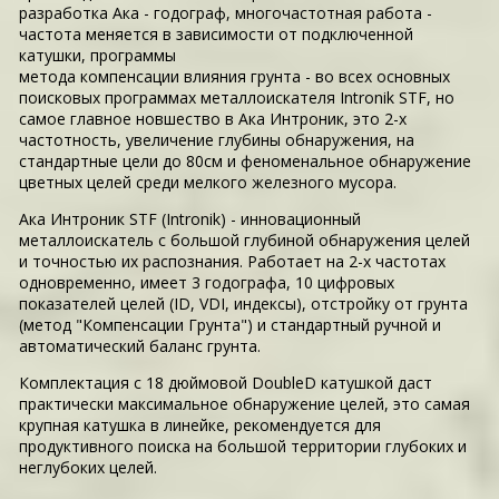
разработка Ака - годограф, многочастотная работа -
частота меняется в зависимости от подключенной
катушки, программы
метода компенсации влияния грунта - во всех основных
поисковых программах металлоискателя Intronik STF, но
самое главное новшество в Ака Интроник, это 2-х
частотность, увеличение глубины обнаружения, на
стандартные цели до 80см и феноменальное обнаружение
цветных целей среди мелкого железного мусора.
Ака Интроник STF (Intronik) - инновационный
металлоискатель с большой глубиной обнаружения целей
и точностью их распознания. Работает на 2-х частотах
одновременно, имеет 3 годографа, 10 цифровых
показателей целей (ID, VDI, индексы), отстройку от грунта
(метод "Компенсации Грунта") и стандартный ручной и
автоматический баланс грунта.
Комплектация с 18 дюймовой DoubleD катушкой даст
практически максимальное обнаружение целей, это самая
крупная катушка в линейке, рекомендуется для
продуктивного поиска на большой территории глубоких и
неглубоких целей.