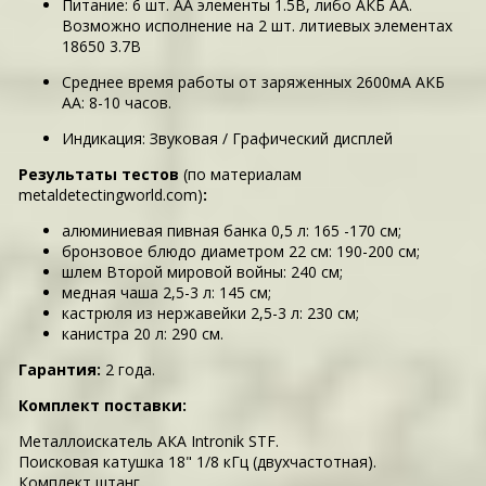
Питание: 6 шт. АА элементы 1.5В, либо АКБ АА.
Возможно исполнение на 2 шт. литиевых элементах
18650 3.7В
Среднее время работы от заряженных 2600мА АКБ
АА: 8-10 часов.
Индикация: Звуковая / Графический дисплей
Результаты тестов
(по материалам
metaldetectingworld.com)
:
алюминиевая пивная банка 0,5 л: 165 -170 см;
бронзовое блюдо диаметром 22 см: 190-200 см;
шлем Второй мировой войны: 240 см;
медная чаша 2,5-3 л: 145 см;
кастрюля из нержавейки 2,5-3 л: 230 см;
канистра 20 л: 290 см.
Гарантия:
2 года.
Комплект поставки:
Металлоискатель АКА Intronik STF.
Поисковая катушка 18" 1/8 кГц (двухчастотная).
Комплект штанг.