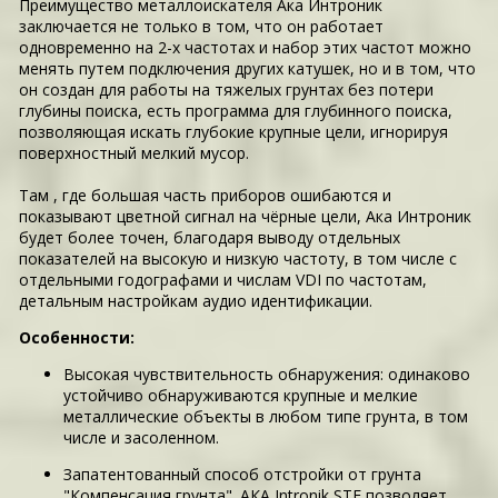
Преимущество металлоискателя Ака Интроник
заключается не только в том, что он работает
одновременно на 2-х частотах и набор этих частот можно
менять путем подключения других катушек, но и в том, что
он создан для работы на тяжелых грунтах без потери
глубины поиска, есть программа для глубинного поиска,
позволяющая искать глубокие крупные цели, игнорируя
поверхностный мелкий мусор.
Там , где большая часть приборов ошибаются и
показывают цветной сигнал на чёрные цели, Ака Интроник
будет более точен, благодаря выводу отдельных
показателей на высокую и низкую частоту, в том числе с
отдельными годографами и числам VDI по частотам,
детальным настройкам аудио идентификации.
Особенности:
Высокая чувствительность обнаружения: одинаково
устойчиво обнаруживаются крупные и мелкие
металлические объекты в любом типе грунта, в том
числе и засоленном.
Запатентованный способ отстройки от грунта
"Компенсация грунта". АКА Intronik STF позволяет