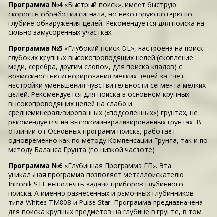
Программа №4
«Быстрый поиск», имеет быструю
скорость обработки сигнала, но некоторую потерю по
глубине обнаружения целей. Рекомендуется для поиска на
сильно замусоренных участках.
Программа №5
«Глубокий поиск DL», настроена на поиск
глубоких крупных высокопроводящих целей (скопление
меди, серебра, другим словом, для поиска кладов) с
возможностью игнорирования мелких целей за счёт
настройки уменьшения чувствительности сегмента мелких
целей. Рекомендуется для поиска в основном крупных
высокопроводящих целей на слабо и
среднеминерализированных («подсоленных») грунтах, не
рекомендуется на высокоминерализированных грунтах. В
отличии от Основных программ поиска, работает
одновременно как по методу Компенсации Грунта, так и по
методу Баланса Грунта (по низкой частоте).
Программа №6
«Глубинная Программа ГП». Эта
уникальная программа позволяет металлоискателю
Intronik STF выполнять задачи приборов глубинного
поиска. А именно разнесенных и рамочных глубинников
типа Whites TM808 и Pulse Star. Программа предназначена
для поиска крупных предметов на глубине в грунте, в том