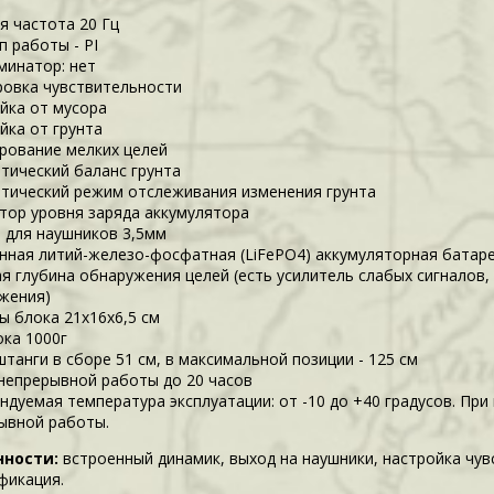
я частота 20 Гц
п работы - PI
минатор: нет
ровка чувствительности
йка от мусора
йка от грунта
рование мелких целей
тический баланс грунта
тический режим отслеживания изменения грунта
тор уровня заряда аккумулятора
 для наушников 3,5мм
нная литий-железо-фосфатная (LiFePO4) аккумуляторная батаре
я глубина обнаружения целей (есть усилитель слабых сигналов,
жения)
ы блока 21х16х6,5 см
ока 1000г
штанги в сборе 51 см, в максимальной позиции - 125 см
непрерывной работы до 20 часов
ндуемая температура эксплуатации: от -10 до +40 градусов. Пр
ывной работы.
нности:
встроенный динамик, выход на наушники, настройка чув
фикация.