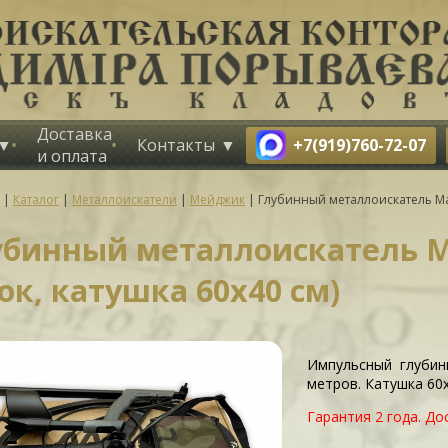
Доставка
+7(919)760-72-07
Контакты
и оплата
|
Каталог
|
Металлоискатели
|
Мейджик
|
Глубинный металлоискатель Magi
убинный металлоискатель Ma
ок, катушка 60х40 см)
Импульсный глубин
метров. Катушка 60х
Гарантия 2 года. До