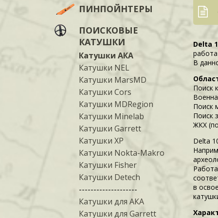
ПИНПОЙНТЕРЫ
ПОИСКОВЫЕ
КАТУШКИ
Delta 
работат
Катушки АКА
В данн
Катушки NEL
Облас
Катушки MarsMD
Поиск 
Катушки Cors
Военна
Катушки MDRegion
Поиск 
Катушки Minelab
Поиск 
ЖКХ (по
Катушки Garrett
Катушки XP
Delta 
Наприм
Катушки Nokta-Makro
археоло
Катушки Fisher
Работа
Катушки Detech
соотве
в осво
--------------------
катушк
Катушки для АКА
Харак
Катушки для Garrett