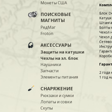
Монеты США
Компл
Блок De
ПОИСКОВЫЕ
Катушк
МАГНИТЫ
Штанг
РедМаг
Болты 
Чехол 
Froton
Чехол 
Сетево
АКСЕССУАРЫ
Инстру
Гарант
Защиты на катушки
Коробк
Чехлы на эл. блок
Наушники
Гарант
Запчасти
2 года 
Элементы питания
1 год н
СНАРЯЖЕНИЕ
Рюкзаки и сумки
Лопаты и совки
Скупы