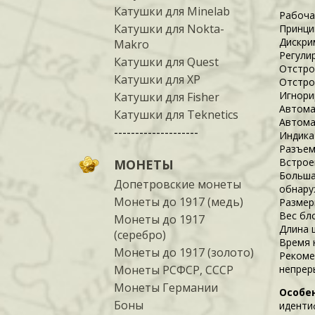
Катушки для Minelab
Рабоча
Катушки для Nokta-
Принци
Дискри
Makro
Регули
Катушки для Quest
Отстро
Катушки для XP
Отстро
Игнори
Катушки для Fisher
Автома
Катушки для Teknetics
Автома
--------------------
Индика
Разъем
Встрое
МОНЕТЫ
Больша
Допетровские монеты
обнару
Монеты до 1917 (медь)
Размер
Вес бл
Монеты до 1917
Длина 
(серебро)
Время 
Монеты до 1917 (золото)
Рекоме
Монеты РСФСР, СССР
непрер
Монеты Германии
Особе
Боны
иденти