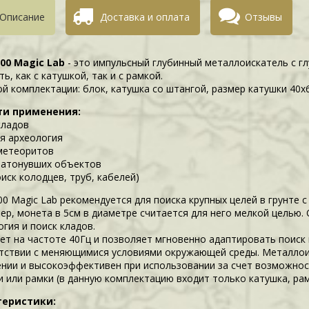
Описание
Доставка и оплата
Отзывы
100 Magic Lab
- это импульсный глубинный металлоискатель с г
ь, как с катушкой, так и с рамкой.
ой комплектации: блок, катушка со штангой, размер катушки 40х
ти применения:
кладов
я археология
метеоритов
затонувших объектов
иск колодцев, труб, кабелей)
100 Magic Lab рекомендуется для поиска крупных целей в грунте
ер, монета в 5см в диаметре считается для него мелкой целью.
гия и поиск кладов.
ет на частоте 40Гц и позволяет мгновенно адаптировать поиск
тствии с меняющимися условиями окружающей среды. Металлоис
ении и высокоэффективен при использовании за счет возможнос
и или рамки (в данную комплектацию входит только катушка, ра
теристики: