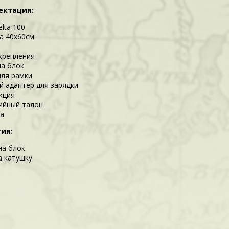
ектация:
lta 100
а 40х60см
а
крепления
на блок
для рамки
й адаптер для зарядки
кция
ийный талон
а
ия:
на блок
а катушку