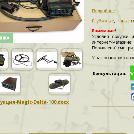
Подробнее
Глубинные
,
Новые м
Внимание!
Условия покупки 
ИНКА
интернет-магазин
Порываева" смотри
У вас возникли слож
Консультация:
укция-Magic-Delta-100.docx