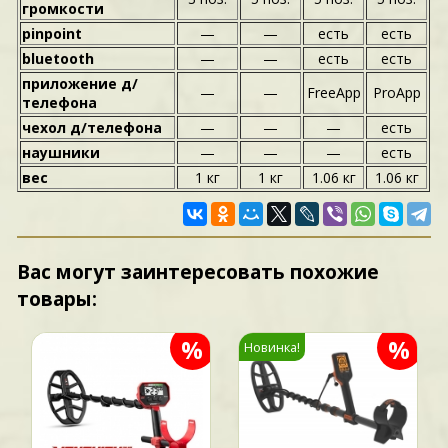
громкости
pinpoint
—
—
есть
есть
bluetooth
—
—
есть
есть
приложение д/
—
—
FreeApp
ProApp
телефона
чехол д/телефона
—
—
—
есть
наушники
—
—
—
есть
вес
1 кг
1 кг
1.06 кг
1.06 кг
Вас могут заинтересовать похожие
товары:
%
%
Новинка!