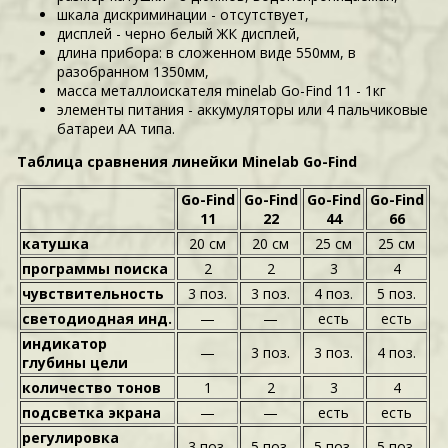
шкала дискриминации - отсутствует,
дисплей - черно белый ЖК дисплей,
длина прибора: в сложенном виде 550мм, в
разобранном 1350мм,
масса металлоискателя minelab Go-Find 11 - 1кг
элементы питания - аккумуляторы или 4 пальчиковые
батареи АА типа.
Таблица сравнения линейки Minelab Go-Find
Go-Find
Go-Find
Go-Find
Go-Find
11
22
44
66
катушка
20 см
20 см
25 см
25 см
программы поиска
2
2
3
4
чувствительность
3 поз.
3 поз.
4 поз.
5 поз.
светодиодная инд.
—
—
есть
есть
индикатор
—
3 поз.
3 поз.
4 поз.
глубины цели
количество тонов
1
2
3
4
подсветка экрана
—
—
есть
есть
регулировка
3 поз.
5 поз.
5 поз.
5 поз.