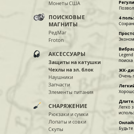
Регул
Монеты США
Позвол
ПОИСКОВЫЕ
4 пол
МАГНИТЫ
Сохран
РедМаг
Прост
Эконом
Froton
Вибра
АКСЕССУАРЫ
Legend
поиска
Защиты на катушки
Чехлы на эл. блок
ЖК-ди
Очень 
Наушники
Запчасти
Легкий
Хорошо
Элементы питания
Длите
СНАРЯЖЕНИЕ
Легко 
исполь
Рюкзаки и сумки
Лопаты и совки
Онлай
Будьте
Скупы