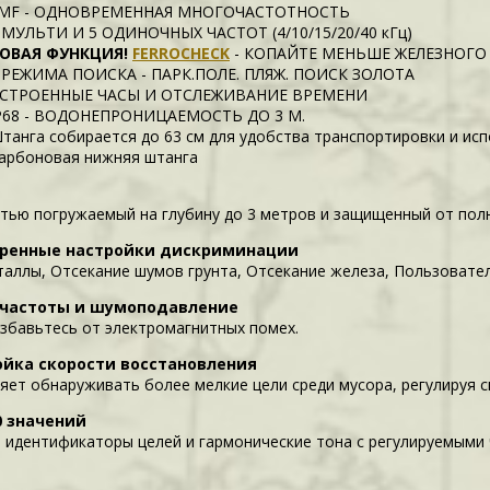
MF - ОДНОВРЕМЕННАЯ МНОГОЧАСТОТНОСТЬ
 МУЛЬТИ И 5 ОДИНОЧНЫХ ЧАСТОТ (4/10/15/20/40 кГц)
ОВАЯ ФУНКЦИЯ!
FERROCHECK
- КОПАЙТЕ МЕНЬШЕ ЖЕЛЕЗНОГО
 РЕЖИМА ПОИСКА - ПАРК.ПОЛЕ. ПЛЯЖ. ПОИСК ЗОЛОТА
СТРОЕННЫЕ ЧАСЫ И ОТСЛЕЖИВАНИЕ ВРЕМЕНИ
P68 - ВОДОНЕПРОНИЦАЕМОСТЬ ДО 3 М.
танга собирается до 63 см для удобства транспортировки и ис
арбоновая нижняя штанга
тью погружаемый на глубину до 3 метров и защищенный от пол
ренные настройки дискриминации
таллы, Отсекание шумов грунта, Отсекание железа, Пользовате
 частоты и шумоподавление
избавьтесь от электромагнитных помех.
ойка скорости восстановления
яет обнаруживать более мелкие цели среди мусора, регулируя с
60 значений
 идентификаторы целей и гармонические тона с регулируемыми