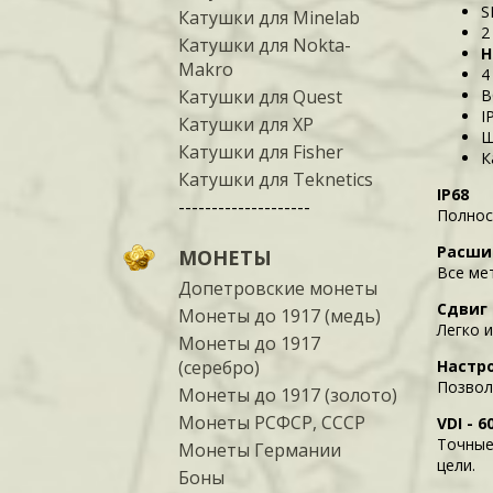
S
Катушки для Minelab
2
Катушки для Nokta-
Н
Makro
4
Катушки для Quest
В
I
Катушки для XP
Ш
Катушки для Fisher
К
Катушки для Teknetics
IP68
--------------------
Полнос
Расши
МОНЕТЫ
Все ме
Допетровские монеты
Сдвиг
Монеты до 1917 (медь)
Легко 
Монеты до 1917
(серебро)
Настр
Позвол
Монеты до 1917 (золото)
Монеты РСФСР, СССР
VDI - 
Точные
Монеты Германии
цели.
Боны