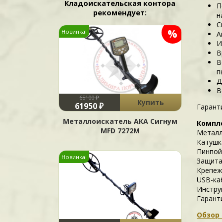
Кладоискательская контора
П
рекомендует:
н
С
%
Новинка!
А
И
В
В
п
Д
В
65100 ₽
Купить
61950 ₽
Гаранти
Металлоискатель АКА Сигнум
Компл
MFD 7272М
Металл
Катушка
Пинпой
Новинка!
Защита
Крепеж
USB-ка
Инстру
Гарант
Обзор