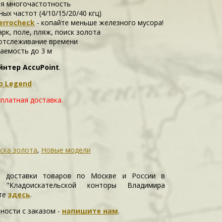
ая многочастотность
ных частот (4/10/15/20/40 кгц)
errocheck
- копайте меньше железного мусора!
арк, поле, пляж, поиск золота
отслеживание времени
цаемость до 3 м
йнтер AccuPoint
.
o Legend
платная доставка.
ска золота
,
Новые модели
и доставки товаров по Москве и России в
е "Кладоискательской конторы Владимира
те
здесь
.
ности c заказом -
напишите нам
.