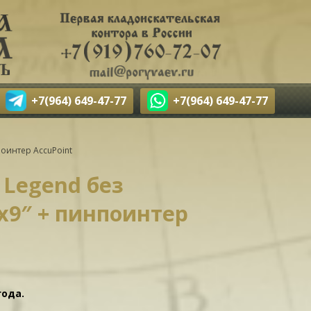
+7(964) 649-47-77
+7(964) 649-47-77
поинтер AccuPoint
Legend без
x9″ + пинпоинтер
года.