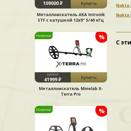
109000 ₽
Купить
Nokta 
Металлоискатель АКА Intronik
Nokta 
STF c катушкой 12x9" 5/40 кГц
%
Новинка!
С эт
42999 ₽
Купить
41999 ₽
Металлоискатель Minelab X-
Terra Pro
%
Новинка!