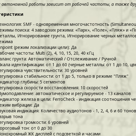
 автономной работы зависит от рабочей частоты, а также дру
теристики
ехнология: SMF - одновременная многочастотность (Simultaneous
ежимы поиска: 4 заводских режима: «Парк», «Поле», «Пляж» и «П
еталлы, Игнорирование грунта, Игнорирование черных металлов
ежима
inpoint (режим локализации цели): Да
абочие частоты: Multi (2), 4, 10, 15, 20, 40 кГц
аланс грунта: Автоматический / Отслеживание / Ручной
кала идентификации: от 1 до 60 (черные металлы: от 1 до 10, цв
егулировка чувствительности: 30 уровней
егулировка стабильности: от 1 до 5, только в режиме "Пляж"
ндикатор глубины: 5 сегментов
егулировка скорости восстановления: 10 скоростей
умоподавление: автоматическое и регулируемое - 13 каналов
ндикатор железа в цели: FerroCheck - индикация соотношения ч
ежим вибрации: Да
вуковая индикация: Количество аудиотонов - 1, 2, 4, 6 и 60 тонов;
азрыв тона
егулировка громкости: 6 уровней
ороговый тон: от 0 до 30
онохромный ЖК дисплей с подсветкой и часами