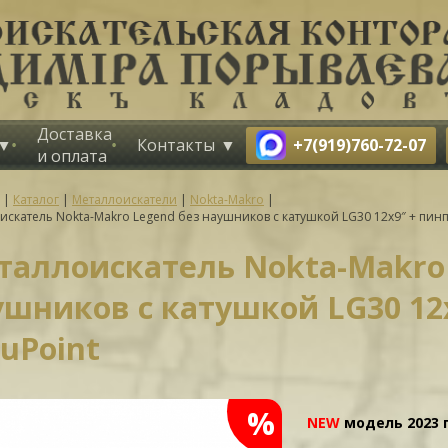
Доставка
+7(919)760-72-07
Контакты
и оплата
|
Каталог
|
Металлоискатели
|
Nokta-Makro
|
искатель Nokta-Makro Legend без наушников с катушкой LG30 12x9″ + пин
таллоискатель Nokta-Makro 
ушников с катушкой LG30 12
uPoint
%
NEW
модель 2023 