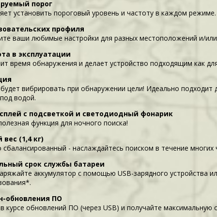
ируемый порог
яет установить пороговый уровень и частоту в каждом режиме.
ьзовательских профиля
ите ваши любимые настройки для разных местоположений и/или
ота в эксплуатации
ит время обнаружения и делает устройство подходящим как для
ция
 будет вибрировать при обнаружении цели! Идеально подходит д
 под водой.
сплей с подсветкой и светодиодный фонарик
полезная функция для ночного поиска!
 вес (1,4 кг)
 сбалансированный - наслаждайтесь поиском в течение многих ч
льный срок службы батареи
заряжайте аккумулятор с помощью USB-зарядного устройства ил
зования*.
н-обновления ПО
 в курсе обновлений ПО (через USB) и получайте максимальную о