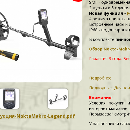
SMF - одновременн
2 мульти и 5 одиноч
Новая функция -
F
4 режима поиска - п
Встроенные часы и 
IP68 - водонепрони
В комплекте
пинпо
Обзор Nokta-Makr
Гарантия 3 года.
Бес
Подробнее
Подводные
,
Для пои
Внимание!
Условия покупки 
интернет-магазин
Порываева" смотри
укция-NoktaMakro-Legend.pdf
У вас возникли слож