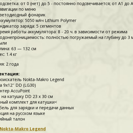
одсветка: от 0 (нет) до 5 - постоянно подсвечивается; от А1 до
авигации по меню
ветодиодный фонарик
ккумулятор: 5050 мАч Lithium Polymer
ндикатор заряда: 5 сегментов
ремя работы аккумулятора: 8 - 20 ч. в зависимости от режима
одонепроницаемость: полностью погружаемый на глубину до 3
ыли
лина: 63 — 132 см
ес: 1.4 кг
я: 2 года
ектация:
оискатель Nokta-Makro Legend
 9х12'' DD (LG30)
нтер AccuPoint
 на катушку DD 23 x 30 см
ный комплект для катушки<
бель для зарядки и передачи данных
кция на русском языке
ийный талон
 Nokta-Makro Legend