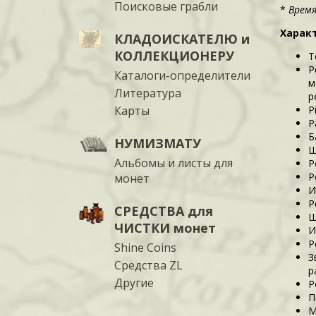
Поисковые грабли
*
Время
Харак
КЛАДОИСКАТЕЛЮ и
КОЛЛЕКЦИОНЕРУ
Т
Р
Каталоги-определители
м
Литература
р
Карты
P
Р
Б
НУМИЗМАТУ
Ш
Альбомы и листы для
Р
Р
монет
И
Р
СРЕДСТВА для
Ш
ЧИСТКИ монет
И
Р
Shine Coins
З
Средства ZL
р
Другие
Р
П
М