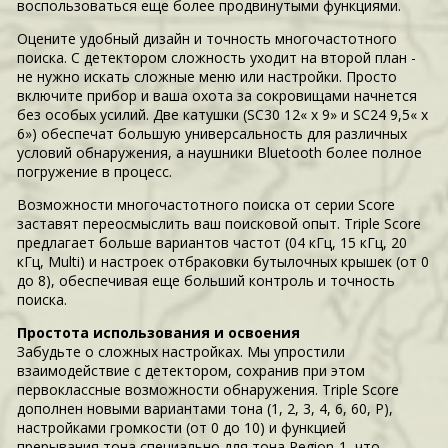
воспользоваться еще более продвинутыми функциями.
Оцените удобный дизайн и точность многочастотного
поиска. С детектором сложность уходит на второй план -
не нужно искать сложные меню или настройки. Просто
включите прибор и ваша охота за сокровищами начнется
без особых усилий. Две катушки (SC30 12« x 9» и SC24 9,5« x
6») обеспечат большую универсальность для различных
условий обнаружения, а наушники Bluetooth более полное
погружение в процесс.
Возможности многочастотного поиска от серии Score
заставят переосмыслить ваш поисковой опыт. Triple Score
предлагает больше вариантов частот (04 кГц, 15 кГц, 20
кГц, Multi) и настроек отбраковки бутылочных крышек (от 0
до 8), обеспечивая еще больший контроль и точность
поиска.
Простота использования и освоения
Забудьте о сложных настройках. Мы упростили
взаимодействие с детектором, сохранив при этом
первоклассные возможности обнаружения. Triple Score
дополнен новыми вариантами тона (1, 2, 3, 4, 6, 60, P),
настройками громкости (от 0 до 10) и функцией
прерывания тона специально для тона Region-1, что