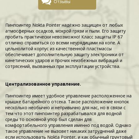
Отзывы
Пинпоинтер Nokta Pointer надёжно защищен от любых
атмосферных осадков, мокрой грязи и пыли. Его защиту
пробить практически невозможно! Класс защиты IP 67
отлично справиться со всеми неурядицами на копе. А
цельнолитой корпус из качественной пластмассы
обеспечивает дополнительную защиту электроники от
кинетических ударов и прочих неизбежных вибраций и
сотрясений, вызванных при эксплуатации устройства.
Централизованное управление.
Пинпоинтер имеет удобное управление расположенное на
крышке батарейного отсека. Такое расположение кнопок
несколько необычно и непривычно для нас, но в связи с
тем что этот пинпоинтер разрабатывался для водной
среды то основной упор был сделан для
комфортабельного управления именно под водой. Однако
такое управление не вызовет никаких затруднений даже
если использовать Nokta Pointer, и как обычный грунтовый