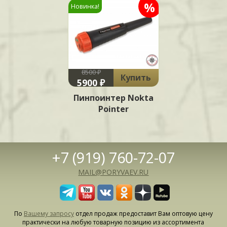
%
Новинка!
8500 ₽
Купить
5900 ₽
Пинпоинтер Nokta
Pointer
+7 (919) 760-72-07
MAIL@PORYVAEV.RU
По
Вашему запросу
отдел продаж предоставит Вам оптовую цену
практически на любую товарную позицию из ассортимента