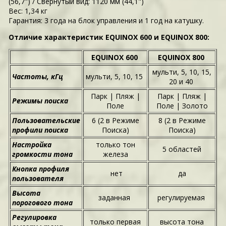
(56,7") / Свернутый вид: 1120 мм (44,1")
Вес: 1,34 кг
Гарантия: 3 года на блок управления и 1 год на катушку.
Отличие характеристик EQUINOX 600 и EQUINOX 800:
EQUINOX 600
EQUINOX 800
мульти, 5, 10, 15,
Частоты, кГц
мульти, 5, 10, 15
20 и 40
Парк | Пляж |
Парк | Пляж |
Режимы поиска
Поле
Поле | Золото
Пользовательские
6 (2 в Режиме
8 (2 в Режиме
профили поиска
Поиска)
Поиска)
Настройка
только тон
5 областей
громкости тона
железа
Кнопка профиля
нет
да
пользователя
Высота
заданная
регулируемая
порогового тона
Регулировка
только первая
высота тона