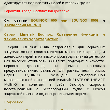
адаптируется под все типы целей и условий грунта.
Гарантия 3 года.
Бесплатная доставка.
См. статьи
EQUINOX 600 или EQUINOX 800?
и
Технология Multi-IQ
Серия Minelab Equinox. Сравнение функций и
технических характеристик
Серия EQUINOX была разработана для серьезных
энтузиастов-поисковиков, ищущих монеты и сокровища и
желающих перейти на высокопроизводительный детектор
без высокой стоимости. Он также подходит в качестве
первого детектора, т.к. имеет несколько
предустановленных режимов для разных мест поиска.
Серия EQUINOX оснащена одновременной
многочастотной технологией Minateab STATE OF THE ART
Multi-IQ и сочетает в себе быструю скорость
восстановления с беспроводным аудио с низкой
задержкой в легком водонепроницаемом корпусе.
Подробнее