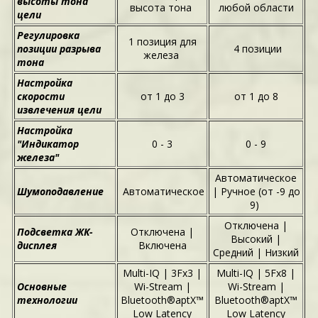
высоты тона
высота тона
любой области
цели
Регулировка
1 позиция для
позиции разрыва
4 позиции
железа
тона
Настройка
скорости
от 1 до 3
от 1 до 8
извлечения цели
Настройка
"Индикатор
0 - 3
0 - 9
железа"
Автоматическое
Шумоподавление
Автоматическое
| Ручное (от -9 до
9)
Отключена |
Подсветка ЖК-
Отключена |
Высокий |
дисплея
Включена
Средний | Низкий
Multi-IQ | 3Fх3 |
Multi-IQ | 5Fх8 |
Основные
Wi-Stream |
Wi-Stream |
технологии
Bluetooth®aptX™
Bluetooth®aptX™
Low Latency
Low Latency