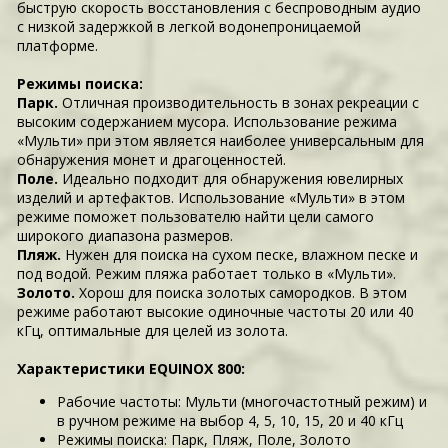
быструю скорость восстановления с беспроводным аудио
с низкой задержкой в легкой водонепроницаемой
платформе.
Режимы поиска:
Парк.
Отличная производительность в зонах рекреации с
высоким содержанием мусора. Использование режима
«Мульти» при этом является наиболее универсальным для
обнаружения монет и драгоценностей.
Поле.
Идеально подходит для обнаружения ювелирных
изделий и артефактов. Использование «Мульти» в этом
режиме поможет пользователю найти цели самого
широкого диапазона размеров.
Пляж.
Нужен для поиска на сухом песке, влажном песке и
под водой. Режим пляжа работает только в «Мульти».
Золото.
Хорош для поиска золотых самородков. В этом
режиме работают высокие одиночные частоты 20 или 40
кГц, оптимальные для целей из золота.
Характеристики EQUINOX 800:
Рабочие частоты: Мульти (многочастотный режим) и
в ручном режиме на выбор 4, 5, 10, 15, 20 и 40 кГц
Режимы поиска: Парк, Пляж, Поле, Золото