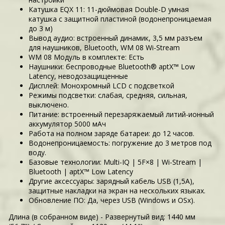
Катушка EQX 11: 11-дюймовая Double-D умная
катушка с защитной пластиной (водонепроницаемая
до 3 м)
Вывод аудио: встроенный динамик, 3,5 мм разъем
для наушников, Bluetooth, WM 08 Wi-Stream
WM 08 Модуль в комплекте: Есть
Наушники: беспроводные Bluetooth® aptX™ Low
Latency, неводозащищенные
Дисплей: Монохромный LCD с подсветкой
Режимы подсветки: слабая, средняя, сильная,
выключено.
Питание: встроенный перезаряжаемый литий-ионный
аккумулятор 5000 мАч
Работа на полном заряде батареи: до 12 часов.
Водонепроницаемость: погружение до 3 метров под
воду.
Базовые технологии: Multi-IQ | 5F×8 | Wi-Stream |
Bluetooth | aptX™ Low Latency
Другие аксессуары: зарядный кабель USB (1,5А),
защитные накладки на экран на нескольких языках.
Обновление ПО: Да, через USB (Windows и OSx).
Длина (в собранном виде) - Развернутый вид: 1440 мм