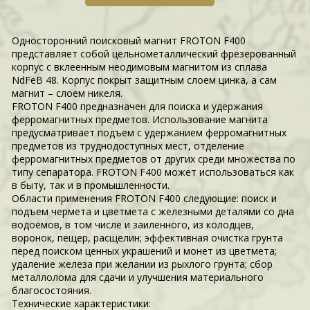
Односторонний поисковый магнит FROTON F400
представляет собой цельнометаллический фрезерованный
корпус с вклеенным неодимовым магнитом из сплава
NdFeB 48. Корпус покрыт защитным слоем цинка, а сам
магнит – слоем никеля.
FROTON F400 предназначен для поиска и удержания
ферромагнитных предметов. Использование магнита
предусматривает подъем с удержанием ферромагнитных
предметов из труднодоступных мест, отделение
ферромагнитных предметов от других среди множества по
типу сепаратора. FROTON F400 может использоваться как
в быту, так и в промышленности.
Области применения FROTON F400 следующие: поиск и
подъем чермета и цветмета с железными деталями со дна
водоемов, в том числе и заиленного, из колодцев,
воронок, пещер, расщелин; эффективная очистка грунта
перед поиском ценных украшений и монет из цветмета;
удаление железа при желании из рыхлого грунта; сбор
металлолома для сдачи и улучшения материального
благосостояния.
Технические характеристики: