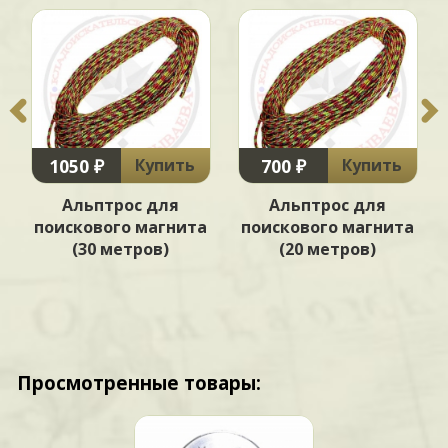
1050 ₽
700 ₽
Купить
Купить
Альптрос для
Альптрос для
а
поискового магнита
поискового магнита
(30 метров)
(20 метров)
Просмотренные товары: