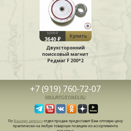
5200 ₽
Купить
3640 ₽
Двухсторонний
поисковый магнит
Редмаг F 200*2
+7 (919) 760-72-07
MAIL@PORYVAEV.RU
По
Вашему запросу
отдел продаж предоставит Вам оптовую цену
практически на любую товарную позицию из ассортимента
магазина