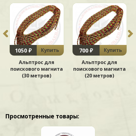
1050 ₽
700 ₽
Купить
Купить
Альптрос для
Альптрос для
а
поискового магнита
поискового магнита
(30 метров)
(20 метров)
Просмотренные товары: