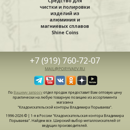
Средство для
чистки и полировки
изделий из
алюминия и
магниевых сплавов
Shine Coins
+7 (919) 760-72-07
MAIL@PORYVAEV.RU
По
Вашему запросу
отдел продаж предоставит Вам оптовую цену
практически на любую товарную позицию из ассортимента
магазина
"Кладоискательской конторы Владимира Порываева".
1996-2026 © | 1-я в России "Кладоискательская контора Владимира
Порываева". Найдем все. Широкий выбор металлоискателей от
ведущих производителей.