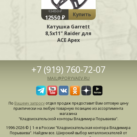
13450 ₽
Купить
12550 ₽
Катушка Garrett
8,5х11" Raider для
ACE Apex
+7 (919) 760-72-07
MAIL@PORYVAEV.RU
По
Вашему запросу
отдел продаж предоставит Вам оптовую цену
практически на любую товарную позицию из ассортимента
магазина
"Кладоискательской конторы Владимира Порываева".
1996-2026 © | 1-я в России "Кладоискательская контора Владимира
Порываева". Найдем все. Широкий выбор металлоискателей от