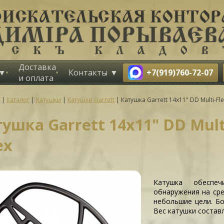
Доставка
+7(919)760-72-07
Контакты
и оплата
|
Каталог
|
Катушки
|
Катушки Garrett
|
Катушка Garrett 14x11" DD Multi-Fl
ушка Garrett 14x11" DD Mult
ex
Катушка обеспеч
обнаружения на сре
небольшие цели. Б
Вес катушки составл