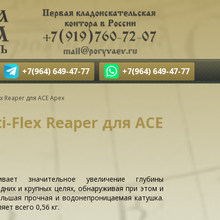
+7(964) 649-47-77
+7(964) 649-47-77
ex Reaper для ACE Apex
i-Flex Reaper для ACE
ивает значительное увеличение глубины
дних и крупных целях, обнаруживая при этом и
ольшая прочная и водонепроницаемая катушка.
яет всего 0,56 кг.