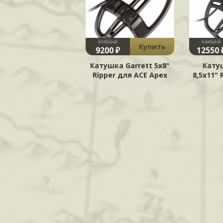
11950 ₽
13450 ₽
Купить
9200 ₽
12550 
Катушка Garrett 5х8"
Кату
Ripper для ACE Apex
8,5х11" 