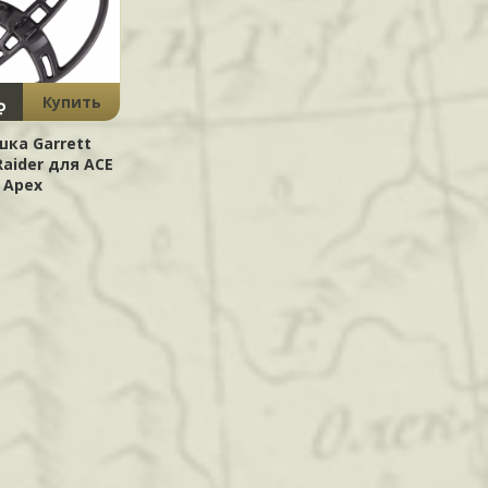
Купить
₽
шка Garrett
Raider для ACE
Apex