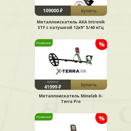
109000 ₽
Купить
Металлоискатель АКА Intronik
STF c катушкой 12x9" 5/40 кГц
%
Новинка!
42999 ₽
Купить
41999 ₽
Металлоискатель Minelab X-
Terra Pro
%
Новинка!