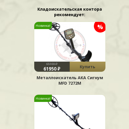
Кладоискательская контора
рекомендует:
%
Новинка!
65100 ₽
Купить
61950 ₽
Металлоискатель АКА Сигнум
MFD 7272М
Новинка!