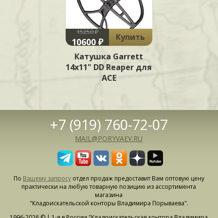
15250 ₽
Купить
10600 ₽
Катушка Garrett
14x11" DD Reaper для
ACE
+7 (919) 760-72-07
MAIL@PORYVAEV.RU
По
Вашему запросу
отдел продаж предоставит Вам оптовую цену
практически на любую товарную позицию из ассортимента
магазина
"Кладоискательской конторы Владимира Порываева".
1996-2026 © | 1-я в России "Кладоискательская контора Владимира