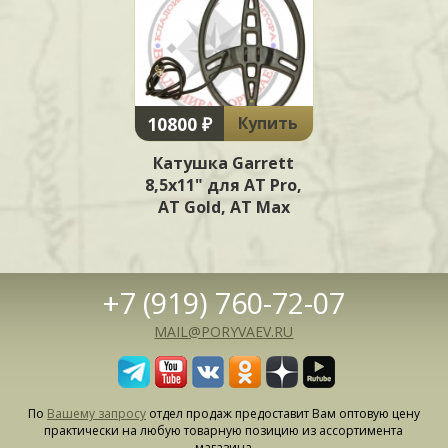
10800 ₽
Купить
Катушка Garrett
8,5x11" для AT Pro,
AT Gold, AT Max
+7 (919) 760-72-07
MAIL@PORYVAEV.RU
По
Вашему запросу
отдел продаж предоставит Вам оптовую цену
практически на любую товарную позицию из ассортимента
магазина