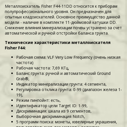
Металлоискатель Fisher F44-11DD относится к приборам
полупрофессионального уровня. Он предназначен для
опытных кладоискателей. Основное преимущество данной
модели - наличие в комплекте 11-дюймовой катушки DD.
Снижение влияния минерализации почвы устранено за счет
автоматической и ручной отстройки баланса грунта.
Технические характеристики металлоискателя
Fisher F44:
Рабочая схема: VLF Very Low Frequency (очень низкая
частота)
Рабочая частота: 7,69 КГц,
Баланс грунта: ручной и автоматический Ground
Grab®,
Индикатор минерализации грунта: 4 сегмента,
Регулировка отклика грунта: 0-99 (диапазон железа 1-
19),
Режим пинпойнт: есть,
Идентификатор цели Target ID: 1-99,
Дискриминация: шкала из 9 сегментов,
Выборочная дискриминация Notch,
5 программ поиска: монеты, ювелирные украшения,