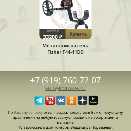
36855 ₽
Купить
33200 ₽
Металлоискатель
Fisher F44-11DD
+7 (919) 760-72-07
MAIL@PORYVAEV.RU
По
Вашему запросу
отдел продаж предоставит Вам оптовую цену
практически на любую товарную позицию из ассортимента
магазина
"Кладоискательской конторы Владимира Порываева".