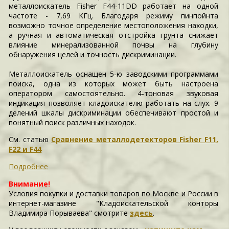
металлоискатель Fisher F44-11DD работает на одной
частоте - 7,69 КГц. Благодаря режиму пинпойнта
возможно точное определение местоположения находки,
а ручная и автоматическая отстройка грунта снижает
влияние минерализованной почвы на глубину
обнаружения целей и точность дискриминации.
Металлоискатель оснащен 5-ю заводскими программами
поиска, одна из которых может быть настроена
оператором самостоятельно. 4-тоновая звуковая
индикация позволяет кладоискателю работать на слух. 9
делений шкалы дискриминации обеспечивают простой и
понятный поиск различных находок.
См. статью
Сравнение металлодетекторов Fisher F11,
F22 и F44
Подробнее
Внимание!
Условия покупки и доставки товаров по Москве и России в
интернет-магазине "Кладоискательской конторы
Владимира Порываева" смотрите
здесь
.