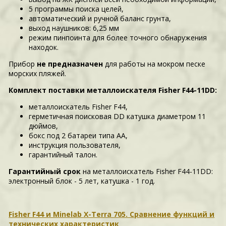
5 программы поиска целей,
автоматический и ручной баланс грунта,
выход наушников: 6,25 мм
режим пинпоинта для более точного обнаружения
находок.
Прибор
не предназначен
для работы на мокром песке
морских пляжей.
Комплект поставки металлоискателя Fisher F44-11DD:
металлоискатель Fisher F44,
герметичная поисковая DD катушка диаметром 11
дюймов,
бокс под 2 батареи типа АА,
инструкция пользователя,
гарантийный талон.
Гарантийный срок
на металлоискатель Fisher F44-11DD:
электронный блок - 5 лет, катушка - 1 год.
Fisher F44 и Minelab X-Terra 705. Сравнение функций и
технических характеристик