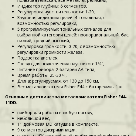
пользовательская, все металлы, реликвии,
Индикатор глубины: 6 сегментов,
Регулировка чувствительности: 1-20,
Звуковая индикация целей: 4-тональная, с
возможностью регулировки,
5 программируемых тональных сигналов для
выбранной категории целей: пропорциональный, бас,
низкий, средний высокий,
Регулировка громкости: 0-20, с возможностью
регулировки громкости железа,
Подсветка дисплея,
Гнездо для подключения наушников: 1/4",
Питание прибора: 2 батареи АА типа,
Время работы: 25-30 ч.,
Длина: регулируемая, от 130 до 150 см,
Вес металлоискателя Fisher F44 с батареями - 1 кг.
Основные достоинства металлоискателя Fisher F44-
11DD:
прибор для работы в любую погоду,
небольшой вес,
11 дюймовая DD катушка в комплекте,
9 сегментов дискриминации,
вывод на ЖК дисплей всей необходимой информации,