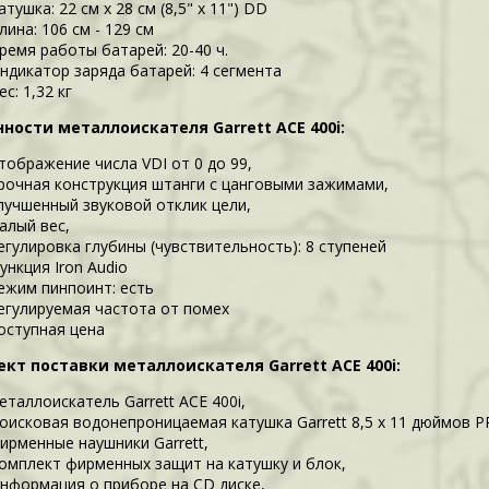
атушка: 22 см x 28 см (8,5" x 11") DD
лина: 106 см - 129 см
ремя работы батарей: 20-40 ч.
ндикатор заряда батарей: 4 сегмента
ес: 1,32 кг
ности металлоискателя Garrett ACE 400i:
тображение числа VDI от 0 до 99,
рочная конструкция штанги с цанговыми зажимами,
лучшенный звуковой отклик цели,
алый вес,
егулировка глубины (чувствительность): 8 ступеней
ункция Iron Audio
ежим пинпоинт: есть
егулируемая частота от помех
оступная цена
кт поставки металлоискателя Garrett ACE 400i:
еталлоискатель Garrett ACE 400i,
оисковая водонепроницаемая катушка Garrett 8,5 х 11 дюймов 
ирменные наушники Garrett,
омплект фирменных защит на катушку и блок,
нформация о приборе на CD диске,