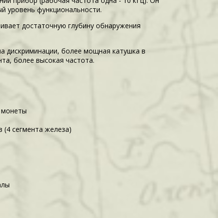
нии прибор (рабочая частота одна - 10 кГц). Он
ый уровень функциональности.
чивает достаточную глубину обнаружения
а дискриминации, более мощная катушка в
та, более высокая частота.
, монеты
 (4 сегмента железа)
алы