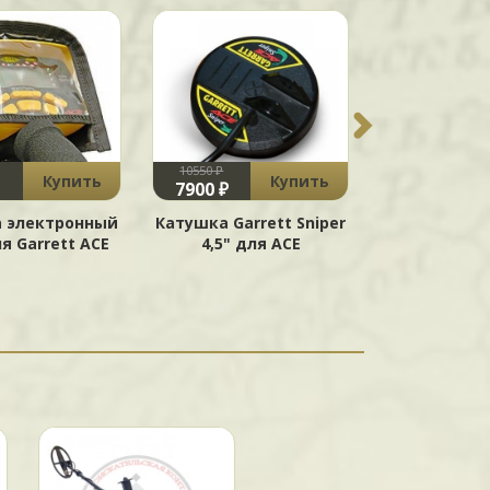
10550 ₽
11100 ₽
Купить
Купить
7900 ₽
8900 ₽
а электронный
Катушка Garrett Sniper
Катушка Gar
я Garrett ACE
4,5" для ACE
Tough PRO
6,5x9" д