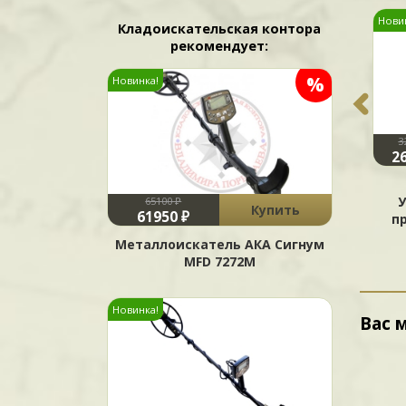
Нови
Кладоискательская контора
рекомендует:
%
Новинка!
11100 ₽
15800 ₽
3
Купить
Купить
8900 ₽
8200 ₽
2
Катушка Garrett Rhino
Катушка Nel Tornado
Tough PROformance
12х13" для Garrett ACE
65100 ₽
Купить
61950 ₽
6,5x9" для ACE
п
Металлоискатель АКА Сигнум
MFD 7272М
Новинка!
Вас 