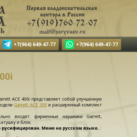
+7(964) 649-47-77
+7(964) 649-47-77
00i
rrett ACE 400i представляет собой улучшенную
модели
Garrett ACE 350
и расширенный комплект
льно входят: фирменные наушники Garrett,
атушку и блок.
 русифицирован. Меню на русском языке.