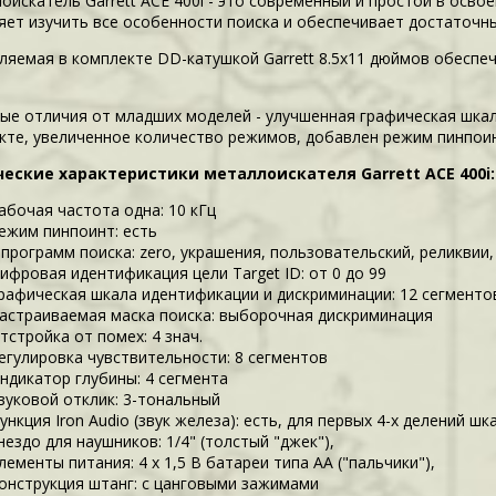
искатель Garrett ACE 400i - это современный и простой в освое
яет изучить все особенности поиска и обеспечивает достаточн
ляемая в комплекте DD-катушкой Garrett 8.5x11 дюймов обеспе
ые отличия от младших моделей - улучшенная графическая шкал
кте, увеличенное количество режимов, добавлен режим пинпоин
еские характеристики металлоискателя Garrett ACE 400i:
абочая частота одна: 10 кГц
ежим пинпоинт: есть
 программ поиска: zero, украшения, пользовательский, реликвии
ифровая идентификация цели Target ID: от 0 до 99
рафическая шкала идентификации и дискриминации: 12 сегментов
астраиваемая маска поиска: выборочная дискриминация
тстройка от помех: 4 знач.
егулировка чувствительности: 8 сегментов
ндикатор глубины: 4 сегмента
вуковой отклик: 3-тональный
ункция Iron Audio (звук железа): есть, для первых 4-х делений шк
нездо для наушников: 1/4" (толстый "джек"),
лементы питания: 4 х 1,5 В батареи типа АА ("пальчики"),
онструкция штанг: с цанговыми зажимами