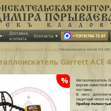
Доставка
+7(919)760-72-07
Контакты
и оплата
|
Каталог
|
Металлоискатели
|
Garrett
|
Металлоискатель Garrett ACE 400i
аллоискатель Garrett ACE 4
%
Металлоискатель Ga
версию известной 
поставки.
В него дополните
защитный чехол на к
Прибор полностью