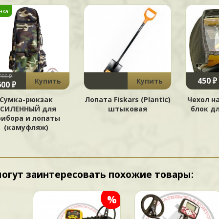
нка!
200 ₽
450 ₽
Купить
Купить
600 ₽
Сумка-рюкзак
Лопата Fiskars (Plantic)
Чехол н
УСИЛЕННЫЙ для
штыковая
блок дл
рибора и лопаты
(камуфляж)
могут заинтересовать похожие товары:
%