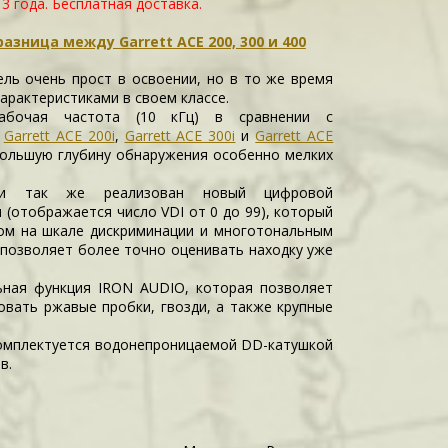
 3 года. Бесплатная доставка.
разница между Garrett ACE 200, 300 и 400
ль очень прост в освоении, но в то же время
арактеристиками в своем классе.
абочая частота (10 кГц) в сравнении с
и
Garrett ACE 200i
,
Garrett ACE 300i
и
Garrett ACE
ольшую глубину обнаружения особенно мелких
и так же реализован новый цифровой
 (отображается число VDI от 0 до 99), который
ром на шкале дискриминации и многотональным
позволяет более точно оценивать находку уже
ьная функция IRON AUDIO, которая позволяет
вать ржавые пробки, гвозди, а также крупные
омплектуется водонепроницаемой DD-катушкой
в.