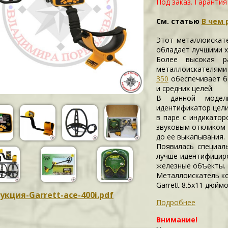
Под заказ. Гарантия
См. статью
В чем 
Этот металлоискате
обладает лучшими х
Более высокая р
металлоискателям
350
обеспечивает б
и средних целей.
В данной модел
идентификатор цели
в паре с индикато
звуковым откликом 
до ее выкапывания.
Появилась специал
лучше идентифициро
железные объекты.
Металлоискатель к
Garrett 8.5x11 дюймо
укция-Garrett-ace-400i.pdf
Подробнее
Внимание!