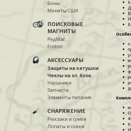
К
Боны
Д
Монеты США
В
И
ПОИСКОВЫЕ
В
МАГНИТЫ
Особен
РедМаг
о
Froton
п
у
АКСЕССУАРЫ
м
р
Защиты на катушки
ф
Чехлы на эл. блок
р
Наушники
р
д
Запчасти
Элементы питания
Компле
м
СНАРЯЖЕНИЕ
П
Рюкзаки и сумки
Ф
К
Лопаты и совки
И