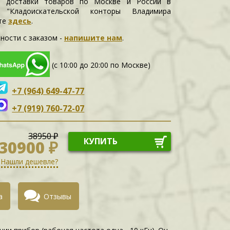
и доставки товаров по Москве и России в
е "Кладоискательской конторы Владимира
те
здесь
.
ности c заказом -
напишите нам
.
(с 10:00 до 20:00 по Москве)
+7 (964) 649-47-77
+7 (919) 760-72-07
38950 ₽
КУПИТЬ
30900 ₽
Нашли дешевле?
а
Отзывы