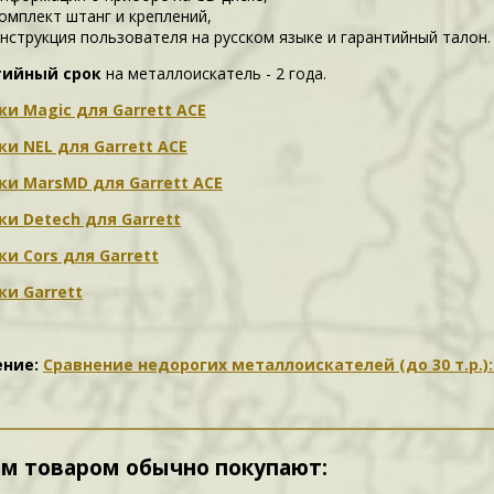
омплект штанг и креплений,
нструкция пользователя на русском языке и гарантийный талон.
тийный срок
на металлоискатель - 2 года.
и Magic для Garrett ACE
и NEL для Garrett ACE
и MarsMD для Garrett ACE
и Detech для Garrett
и Cors для Garrett
и Garrett
ение:
Сравнение недорогих металлоискателей (до 30 т.р.): F4
им товаром обычно покупают: