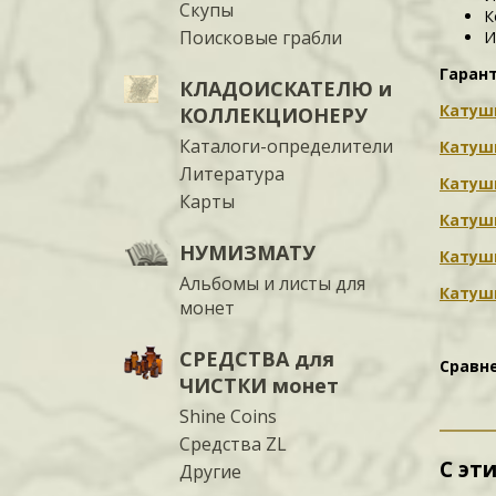
Скупы
К
Поисковые грабли
И
Гаран
КЛАДОИСКАТЕЛЮ и
Катушк
КОЛЛЕКЦИОНЕРУ
Каталоги-определители
Катушк
Литература
Катушк
Карты
Катушк
НУМИЗМАТУ
Катушк
Альбомы и листы для
Катушк
монет
СРЕДСТВА для
Сравн
ЧИСТКИ монет
Shine Coins
Средства ZL
С эт
Другие