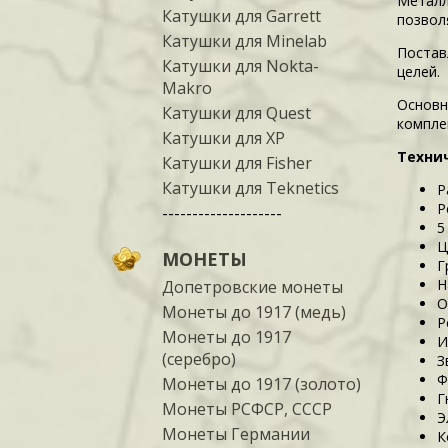
Металло
Катушки для Garrett
позвол
Катушки для Minelab
Постав
Катушки для Nokta-
целей.
Makro
Основн
Катушки для Quest
компле
Катушки для XP
Технич
Катушки для Fisher
Катушки для Teknetics
Р
Р
--------------------
5
Ц
МОНЕТЫ
Г
Н
Допетровские монеты
О
Монеты до 1917 (медь)
Р
Монеты до 1917
И
(серебро)
З
Ф
Монеты до 1917 (золото)
Г
Монеты РСФСР, СССР
Э
Монеты Германии
К