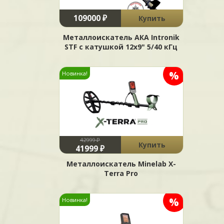
109000 ₽
Купить
Металлоискатель АКА Intronik
STF c катушкой 12x9" 5/40 кГц
%
Новинка!
42999 ₽
Купить
41999 ₽
Металлоискатель Minelab X-
Terra Pro
%
Новинка!