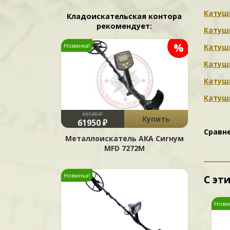
Катушк
Кладоискательская контора
рекомендует:
Катушк
%
Новинка!
Катушк
Катушк
Катушк
Катуш
65100 ₽
Купить
61950 ₽
Сравн
Металлоискатель АКА Сигнум
MFD 7272М
Новинка!
С эт
Нови