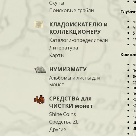
в
Скупы
Поисковые грабли
Глубин
м
КЛАДОИСКАТЕЛЮ и
м
КОЛЛЕКЦИОНЕРУ
5
с
Каталоги-определители
м
Литература
Компле
Карты
м
НУМИЗМАТУ
п
в
Альбомы и листы для
с
монет
н
п
СРЕДСТВА для
к
ЧИСТКИ монет
к
з
Shine Coins
к
Средства ZL
ш
и
Другие
г