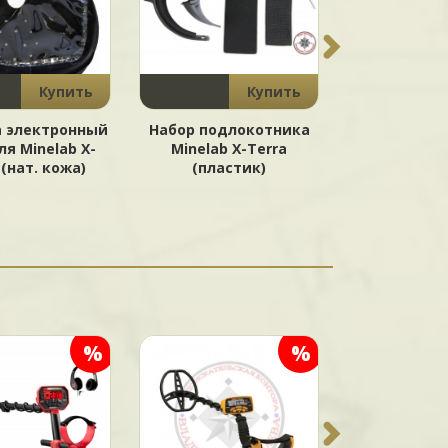
1600 ₽
Купить
Купить
а электронный
Набор подлокотника
Подлок
ля Minelab X-
Minelab X-Terra
сталь
 (нат. кожа)
(пластик)
универсал
Minelab сер
и Equ
%
%