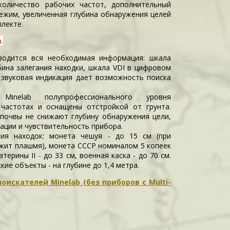
оличество рабочих частот, дополнительный
ежим, увеличенная глубина обнаружения целей
плекте.
.
водится вся необходимая информация: шкала
бина залегания находки, шкала VDI в цифровом
 звуковая индикация дает возможность поиска
 Minelab полупрофессионального уровня
частотах и оснащены отстройкой от грунта.
почвы не снижают глубину обнаружения цели,
ации и чувствительность прибора.
ния находок: монета чешуя - до 15 см (при
ежит плашмя), монета СССР номиналом 5 копеек
атерины II - до 33 см, военная каска - до 70 см.
ие объекты - на глубине до 1,4 метра.
оискателей Minelab (без приборов с Multi-