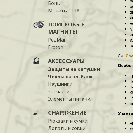
р
Боны
р
Монеты США
в
д
э
ПОИСКОВЫЕ
м
МАГНИТЫ
и
РедМаг
д
в
Froton
См.
Сра
АКСЕССУАРЫ
Особен
Защиты на катушки
т
Чехлы на эл. блок
н
Наушники
н
Запчасти
к
1
Элементы питания
р
СНАРЯЖЕНИЕ
У мета
Рюкзаки и сумки
н
Лопаты и совки
с