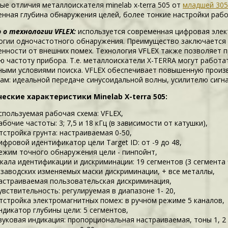
ые отличия металлоискателя minelab x-terra 505 от
младшей 305
енная глубина обнаружения целей, более тонкие настройки рабо
 о технологии VFLEX:
используется современная цифровая элек
огии одночастотного обнаружения. Преимущество заключается 
нности от внешних помех. Технология VFLEX также позволяет п
ю частоту прибора. Т.е. металлоискатели X-TERRA могут работат
ными условиями поиска. VFLEX обеспечивает повышенную произ
ам: идеальной передаче синусоидальной волны, усилителю сигна
еские характеристики Minelab X-terra 505:
спользуемая рабочая схема: VFLEX,
абочие частоты: 3; 7,5 и 18 кГц (в зависимости от катушки),
тстройка грунта: настраиваемая 0-50,
ифровой идентификатор цели Target ID: от -9 до 48,
ежим точного обнаружения цели - пинпойнт,
кала идентификации и дискриминации: 19 сегментов (3 сегмента
 заводских изменяемых маски дискриминации, + все металлы,
астраиваемая пользовательская дискриминация,
увствительность: регулируемая в диапазоне 1- 20,
тстройка электромагнитных помех: в ручном режиме 5 каналов,
ндикатор глубины цели: 5 сегментов,
вуковая индикация: пропорциональная настраиваемая, тоны 1, 2 ,