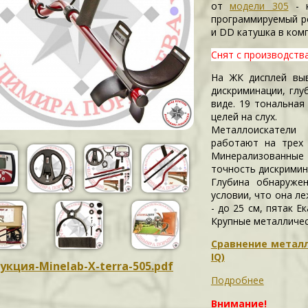
от
модели 305
- к
программируемый р
и DD катушка в ком
Снят с производства
На ЖК дисплей вы
дискриминации, глу
виде. 19 тональная
целей на слух.
Металлоискатели
работают на трех 
Минерализованные 
точность дискримин
Глубина обнаруже
условии, что она л
- до 25 см, пятак Ек
Крупные металлическ
Сравнение металл
IQ)
укция-Minelab-X-terra-505.pdf
Подробнее
Внимание!