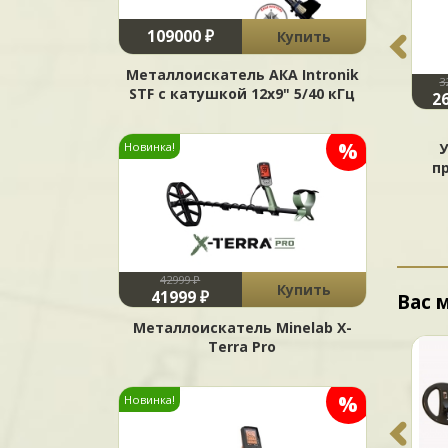
109000 ₽
Купить
Металлоискатель АКА Intronik
3
9900 ₽
Купить
Купить
STF c катушкой 12x9" 5/40 кГц
2
Катушка Minelab 10x5"
Лопата Fiskars (Plantic)
%
DD H Эллипс для X-
Новинка!
штыковая
Terra 18,75 кГц
п
42999 ₽
Купить
41999 ₽
Вас 
Металлоискатель Minelab X-
Terra Pro
%
Новинка!