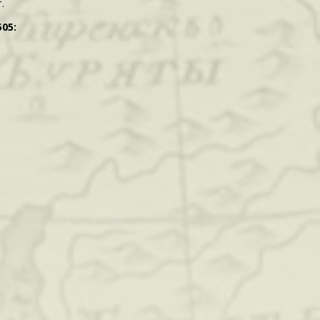
.
05: