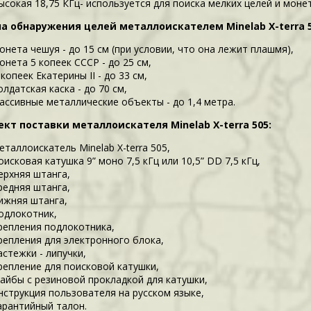
ысокая 18,75 КГц- используется для поиска мелких целей и монет
а обнаружения целей металлоискателем Minelab X-terra 5
онета чешуя - до 15 см (при условии, что она лежит плашмя),
онета 5 копеек СССР - до 25 см,
 копеек Екатерины II - до 33 см,
олдатская каска - до 70 см,
ассивные металлические объекты - до 1,4 метра.
кт поставки металлоискателя Minelab X-terra 505:
еталлоискатель Minelab X-terra 505,
оисковая катушка 9” моно 7,5 кГц или 10,5” DD 7,5 кГц,
ерхняя штанга,
редняя штанга,
ижняя штанга,
одлокотник,
репления подлокотника,
репления для электронного блока,
астежки - липучки,
репление для поисковой катушки,
айбы с резиновой прокладкой для катушки,
нструкция пользователя на русском языке,
арантийный талон.