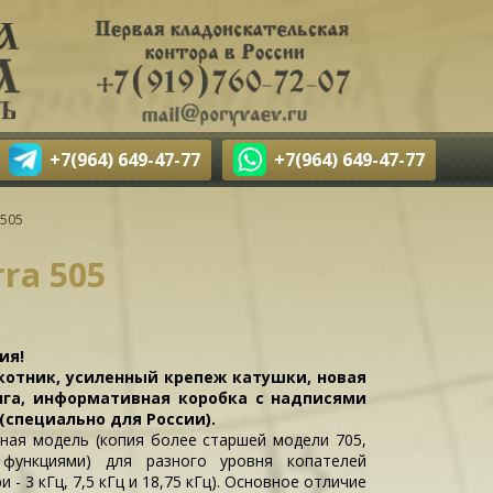
+7(964) 649-47-77
+7(964) 649-47-77
 505
ra 505
ия!
отник, усиленный крепеж катушки, новая
нга, информативная коробка с надписями
(специально для России).
ная модель (копия более старшей модели 705,
функциями) для разного уровня копателей
 - 3 кГц, 7,5 кГц и 18,75 кГц). Основное отличие