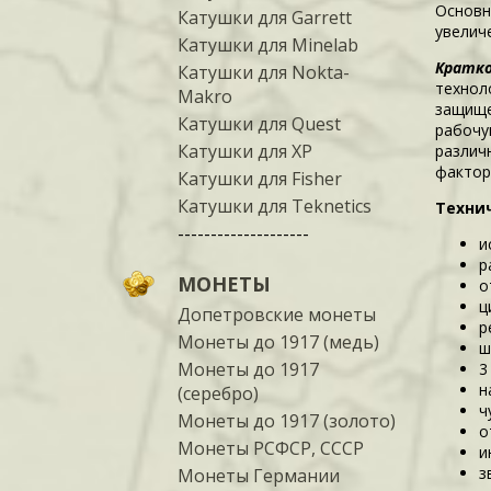
Основн
Катушки для Garrett
увелич
Катушки для Minelab
Кратко
Катушки для Nokta-
технол
Makro
защище
Катушки для Quest
рабочу
Катушки для XP
различ
фактор
Катушки для Fisher
Катушки для Teknetics
Технич
--------------------
и
р
МОНЕТЫ
о
ц
Допетровские монеты
р
Монеты до 1917 (медь)
ш
Монеты до 1917
3
н
(серебро)
ч
Монеты до 1917 (золото)
о
Монеты РСФСР, СССР
и
з
Монеты Германии