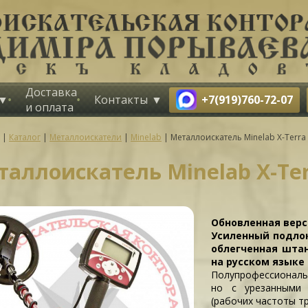
Доставка
+7(919)760-72-07
Контакты
и оплата
|
Каталог
|
Металлоискатели
|
Minelab
|
Металлоискатель Minelab X-Terra
аллоискатель Minelab X-Ter
Обновленная верс
Усиленный подлок
облегченная шта
на русском языке 
Полупрофессиональ
но с урезанными 
(рабочих частоты три