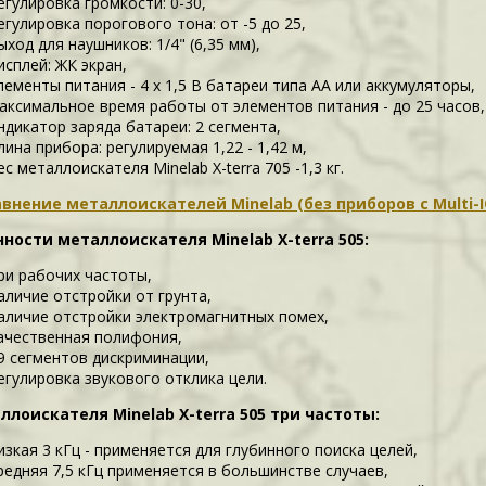
егулировка громкости: 0-30,
егулировка порогового тона: от -5 до 25,
ыход для наушников: 1/4" (6,35 мм),
исплей: ЖК экран,
лементы питания - 4 х 1,5 В батареи типа АА или аккумуляторы,
аксимальное время работы от элементов питания - до 25 часов,
ндикатор заряда батареи: 2 сегмента,
лина прибора: регулируемая 1,22 - 1,42 м,
ес металлоискателя Minelab X-terra 705 -1,3 кг.
внение металлоискателей Minelab (без приборов с Multi-I
ности металлоискателя Minelab X-terra 505:
ри рабочих частоты,
аличие отстройки от грунта,
аличие отстройки электромагнитных помех,
ачественная полифония,
9 сегментов дискриминации,
егулировка звукового отклика цели.
ллоискателя Minelab X-terra 505 три частоты:
изкая 3 кГц - применяется для глубинного поиска целей,
редняя 7,5 кГц применяется в большинстве случаев,