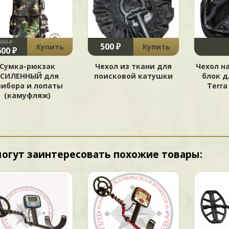
200 ₽
500 ₽
Купить
Купить
600 ₽
Сумка-рюкзак
Чехол из ткани для
Чехол н
УСИЛЕННЫЙ для
поисковой катушки
блок д
рибора и лопаты
Terra
(камуфляж)
могут заинтересовать похожие товары: