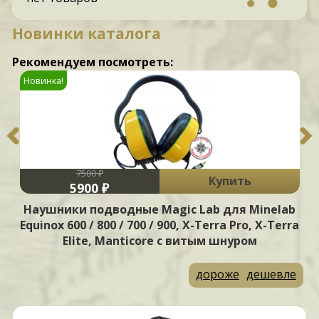
Новинки каталога
Рекомендуем посмотреть:
%
Новинка!
7500 ₽
Купить
5900 ₽
Наушники подводные Magic Lab для Minelab
Equinox 600 / 800 / 700 / 900, X-Terra Pro, X-Terra
Elite, Manticore с витым шнуром
дороже
дешевле