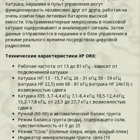
Катушка, наушники и пульт управления могут
функционировать независимо друг от друга, работая на
очень компактных литиевых батареях высокой
емкости. Ультраминиатюрные микросхемы в поисковой
катушке оцифровывают и анализируют сигналы. Затем
данные отправляются в наушники и в блок управления в
режиме реального времени посредством цифровой
радиосвязи.
Технические характеристики XP ORX:
Рабочая частота: от 13 до 81 кГц - зависит от
подключенной катушки
Катушка HF: 13 - 15,7 кГц; 26 - 31 кГц; 50 - 59 кГц
(катушка HF 22,5) или 68 - 81 кГц (катушка HF 24х13) с
возможностью сдвига
Катушка X35: 3,7-4,4 кГц; 7,1-8,4 кГц; 10,5-12,4 кГц;
15,2-17,8 кГц, от 23,5 до 27,7 кГц с возможностью
сдвига
Ручной (60-90) и автоматический баланс грунта
Режим баланса грунта (воды), содержащего соли,
чувствительность от 0 до 25
Режим "Соль" (соленые озера, моря, мокрый пляж)
Индикатор минерализации грунта: сила (10