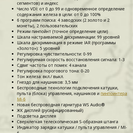
сегментов) и индекс
Число VDI: от 0 до 99 и одновременное определение
содержания железа в цели: от 0 до 100%
6 программ поиска: 4 заводских (2 золото и 2
монеты), 2 пользовательских
Режим пинпойнт (точное определение цели)
Шкала настраиваемой дискриминации: 99 уровней
Шкала дискриминация в режиме IAR (программы
«Золото»): 5 уровней
Регулировка чувствительности: 0-99
Регулируемая скорость восстановления сигнала: 1-3
Сдвиг частоты от помех: 4 канала
Регулировка порогового тона: 0-20
Тон железа: вкл./ выкл.
Гнездо для наушников: 3,5 мм
Беспроводные технологии подключения катушки,
пульта (блока) управления, наушников и
пинпоинтера
Mi-6
Новая беспроводная гарнитура WS Audio®
ЖК дисплей (русифицированный)
Подсветка дисплея
Сверхлегкая телескопическая S-образная штанга
Индикатор зарядки катушки / пульта управления / MI-
6