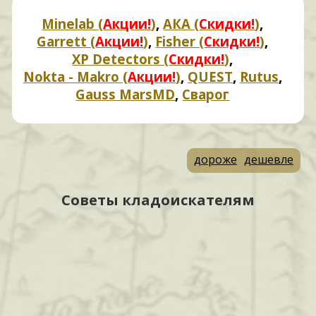
Minelab (
Акции!
)
,
АКА (
Скидки!
)
,
Garrett (
Акции!
)
,
Fisher (
Скидки!
)
,
XP Detectors (
Скидки!
)
,
Nokta - Makro (
Акции!
)
,
QUEST
,
Rutus
,
Gauss MarsMD
,
Сварог
дороже
дешевле
Советы кладоискателям