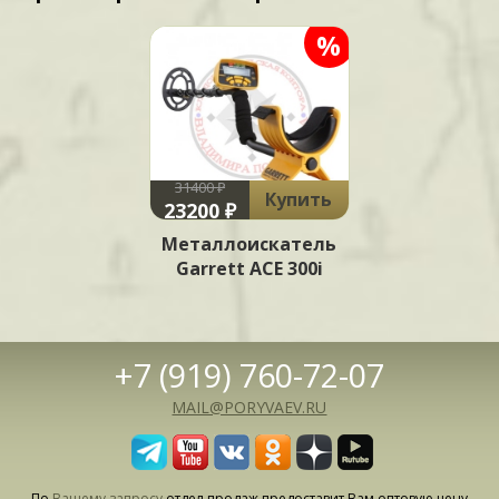
%
31400 ₽
Купить
23200 ₽
Металлоискатель
Garrett ACE 300i
+7 (919) 760-72-07
MAIL@PORYVAEV.RU
По
Вашему запросу
отдел продаж предоставит Вам оптовую цену