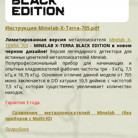
Инструкция-Minelab-X-Terra-705.pdf
Лимитированная версия
металлоискателя
Minelab X-
TERRA 705
-
MINELAB X-TERRA BLACK EDITION в новом
черном дизайне!
Версия легендарного детектора для
истинных ценителей металлоискателей Minelab.
Полупрофессиональный прибор для начинающих и
опытных кладоискателей (рабочих частоты три - 3 кГц, 7,5
кГц и 18,75 кГц). Основное отличие данной модели от 705
моно заключается в DD катушке 10,5 дюймов с частотой
7,5 кГц, которая существенно увеличивает количество
находок.
Гарантия 3 года.
Сравнение металлоискателей Minelab (без
приборов с Multi-IQ)
Подробнее