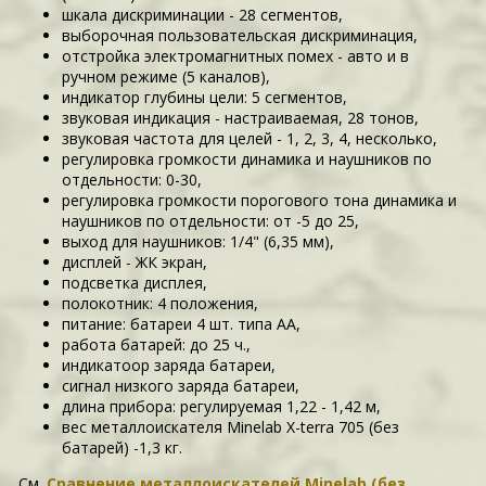
шкала дискриминации - 28 сегментов,
выборочная пользовательская дискриминация,
отстройка электромагнитных помех - авто и в
ручном режиме (5 каналов),
индикатор глубины цели: 5 сегментов,
звуковая индикация - настраиваемая, 28 тонов,
звуковая частота для целей - 1, 2, 3, 4, несколько,
регулировка громкости динамика и наушников по
отдельности: 0-30,
регулировка громкости порогового тона динамика и
наушников по отдельности: от -5 до 25,
выход для наушников: 1/4" (6,35 мм),
дисплей - ЖК экран,
подсветка дисплея,
полокотник: 4 положения,
питание: батареи 4 шт. типа АА,
работа батарей: до 25 ч.,
индикатоор заряда батареи,
сигнал низкого заряда батареи,
длина прибора: регулируемая 1,22 - 1,42 м,
вес металлоискателя Minelab X-terra 705 (без
батарей) -1,3 кг.
См.
Сравнение металлоискателей Minelab (без