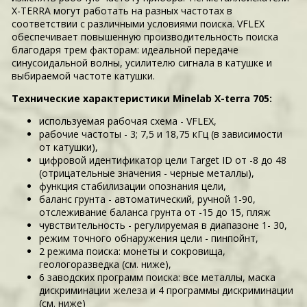
X-TERRA могут работать на разных частотах в
соответствии с различными условиями поиска. VFLEX
обеспечивает повышенную производительность поиска
благодаря трем факторам: идеальной передаче
синусоидальной волны, усилителю сигнала в катушке и
выбираемой частоте катушки.
Технические характеристики Minelab X-terra 705:
используемая рабочая схема - VFLEX,
рабочие частоты - 3; 7,5 и 18,75 кГц (в зависимости
от катушки),
цифровой идентификатор цели Target ID от -8 до 48
(отрицательные значения - черные металлы),
функция стабилизации опознания цели,
баланс грунта - автоматический, ручной 1-90,
отслеживание баланса грунта от -15 до 15, пляж
чувствительность - регулируемая в диапазоне 1- 30,
режим точного обнаружения цели - пинпойнт,
2 режима поиска: монеты и сокровища,
геологоразведка (см. ниже),
6 заводских программ поиска: все металлы, маска
дискриминации железа и 4 программы дискриминации
(см. ниже)